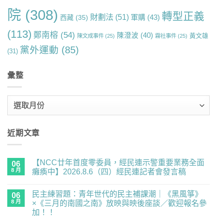
院
(308)
轉型正義
財劃法
(51)
軍購
(43)
西藏
(35)
(113)
鄭南榕
(54)
陳澄波
(40)
黃文雄
陳文成事件
(25)
霧社事件
(25)
黨外運動
(85)
(31)
彙整
彙
整
近期文章
【NCC廿年首度零委員，經民連示警重要業務全面
06
8 月
癱瘓中】2026.8.6（四）經民連記者會發言稿
在
尚
〈【NCC
無
民主練習題：青年世代的民主補課潮｜《黑風箏》
廿
06
留
年
言
8 月
×《三月的南國之南》放映與映後座談／歡迎報名參
首
加！！
度