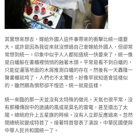
其實想來想去，嫁給外國人這件事帶來的衝擊比統一還要
大。或許是因為我從來就沒想過自己會嫁給外國人，但卻常
常想到統一。印象中似乎人人都知道統一快要來了，統一像
是白蟻躲在書櫃裡悄悄的蝕著木頭。平常是看不到白蟻的，
只能從灑落地面的木屑推測白蟻的存在。然後有一天轟隆一
聲書櫃就垮了，人們也不太驚慌，好像早就知道會這樣似
的。雖然頗為憤怒卻不惶恐，統一就是這樣。
統一來臨的那一天並沒有太特殊的徵兆，天氣也很平常，沒
有那種傳說中的詭譎的風或是莫名的雷電，甚至還出了太
陽。總統府升上五星旗的時候，沒有人立即反應過來。忽然
間總統就變成特首了。接著特首發表了演說，中華民國便與
中華人民共和國統一了。