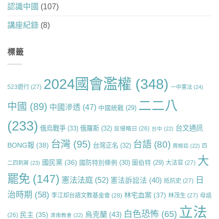
認識中國
(107)
講座紀錄
(8)
標籤
2024國會濫權
(348)
523遊行
(27)
一中憲法
(24)
二二八
中國
(89)
中國滲透
(47)
中國統戰
(29)
(233)
台文通訊
俄烏戰爭
(33)
俄羅斯
(32)
反侵略日
(26)
台中
(22)
台灣
(95)
台語
(80)
BONG報
(38)
台灣正名
(32)
周婉窈
(22)
四
大
國民黨
(36)
國防特別條例
(30)
圖伯特
(29)
大法官
(27)
二四刺蔣
(23)
罷免
(147)
日
憲法法庭
(52)
憲法訴訟法
(40)
抵抗史
(27)
治時期
(58)
林宅血案
(37)
李江却台語文教基金會
(28)
林茂生
(27)
母語
立法
白色恐怖
(65)
烏克蘭
(43)
民主
(35)
(26)
濟南教會
(22)