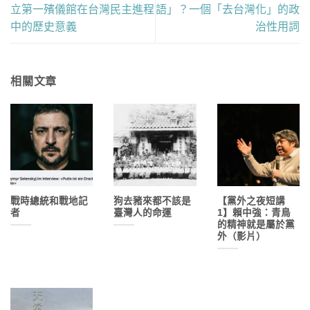
立第一殯儀館在台灣民主進程
語」？一個「去台灣化」的政
中的歷史意義
治性用詞
相關文章
戰時總統和戰地記
狗去豬來都不該是
【黨外之夜短講
者
臺灣人的命運
1】賴中強：青鳥
的精神就是屬於黨
外（影片）