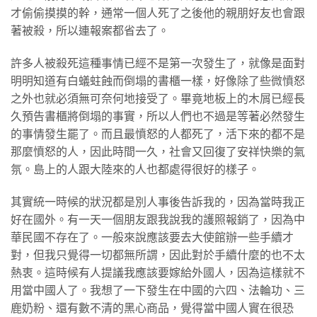
才偷偷摸摸的幹，通常一個人死了之後他的親朋好友也會跟
著被殺，所以連報案都省去了。
許多人被殺死這種事情已經不是第一次發生了，就像是面對
明明知道有白蟻蛀蝕而倒塌的書櫃一樣，好像除了些微憤怒
之外也就必須無可奈何地接受了。畢竟地板上的木屑已經長
久預告書櫃將倒塌的事實，所以人們也不過是等著必然發生
的事情發生罷了。而且最憤怒的人都死了，活下來的都不是
那麼憤怒的人，因此時間一久，社會又回復了安祥快樂的氣
氛。島上的人跟大陸來的人也都處得很好的樣子。
其實統一時候的狀況都是別人事後告訴我的，因為當時我正
好在國外。有一天一個朋友跟我說我的護照報銷了，因為中
華民國不存在了。一般來說應該要去大使館辦一些手續才
對，但我只覺得一切都無所謂，因此對於手續什麼的也不太
熱衷。這時候有人提議我應該要嫁給外國人，因為這樣就不
用當中國人了。我想了一下發生在中國的六四、法輪功、三
鹿奶粉、還有數不清的黑心商品，覺得當中國人實在很恐