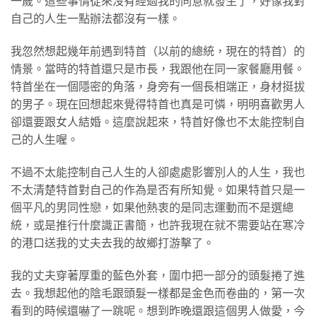
一歲。這些事情從來沒有經過我的同意就發生了，好像我對
自己的人生一點辦法都沒有一樣。
我忽然想起幾年前遇到特首（以前的總統，現在的特首）的
情景。當時的特首還只是市長，我跟他在同一家餐廳用餐。
特首坐在一個隱密的角落，身旁有一個長相端正，身材挺拔
的男子。現在回想起來覺得特首也真是可憐，明明喜歡男人
卻還要跟女人結婚。這麼說起來，特首好像也不太能控制自
己的人生喔。
不過不太能控制自己人生的人卻處處影響別人的人生，我也
不太清楚特首對自己的作為是否有所知覺。如果特首只是一
個平凡的男同性戀，如果他熱衷的是同志運動而不是選總
統，或是推行什麼識正書簡，也許我現在就不需要站在寒冷
的港口送我的丈夫去我的故鄉打游擊了。
我的丈夫穿著厚重的藍色外套，圍巾把一部分的頭髮捲了進
去。我想起他的陰毛跟頭髮一樣都是金色而卷曲的，第一次
看到的時候還嚇了一跳呢。想到昨晚還跟這個男人做愛，今