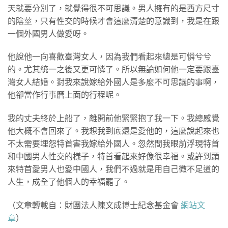
天就要分別了，就覺得很不可思議。男人擁有的是西方尺寸
的陰莖，只有性交的時候才會這麼清楚的意識到，我是在跟
一個外國男人做愛呀。
他說他一向喜歡臺灣女人，因為我們看起來總是可憐兮兮
的。尤其統一之後又更可憐了。所以無論如何他一定要跟臺
灣女人結婚。對我來說嫁給外國人是多麼不可思議的事啊，
他卻當作行事曆上面的行程呢。
我的丈夫終於上船了，離開前他緊緊抱了我一下。我總感覺
他大概不會回來了。我想我到底還是愛他的，這麼說起來也
不太需要埋怨特首害我嫁給外國人。忽然間我眼前浮現特首
和中國男人性交的樣子，特首看起來好像很幸福。或許到頭
來特首愛男人也愛中國人，我們不過就是用自己微不足道的
人生，成全了他個人的幸福罷了。
（文章轉載自：財團法人陳文成博士紀念基金會
網站文
章
）