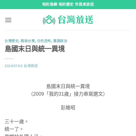
跳
咱的島嶼 咱的歷史 你我來放送
到
內
容
台灣歷史
,
戰後台灣
,
白色恐怖
,
黨國統治
島國末日與統一異境
2024/07/03
台灣放送
島國末日與統一異境
（2009「我的31歲」接力串寫選文）
彭維昭
三十一歲。
統一了。