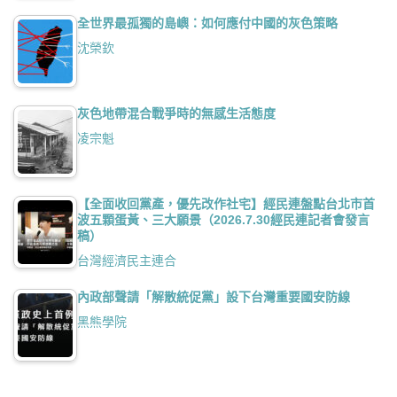
全世界最孤獨的島嶼：如何應付中國的灰色策略
沈榮欽
灰色地帶混合戰爭時的無感生活態度
凌宗魁
【全面收回黨產，優先改作社宅】經民連盤點台北市首
波五顆蛋黃、三大願景（2026.7.30經民連記者會發言
稿）
台灣經濟民主連合
內政部聲請「解散統促黨」設下台灣重要國安防線
黑熊學院