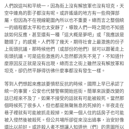
人們說這叫和平統一，因為街上沒有解放軍也沒有坦克，天
空中連鳥的影子都沒有呢。或許遙遠的地方有一些飛彈部
屬，但因為不在視線範圍內所以也不重要。總而言之整個統
一的過程都太平和也太安靜了，導致人們一時之間也不知道
該如何反應，甚至還有一種「這大概是夢吧」或「我應該是
聽錯了」的感覺。人們等了幾天，期待社會上最激進的份子
上街頭抗議，那時候他們（或部份的他們）就可以跟著走上
街頭抗議。可是這些激進的人忽然都消失不見了，不知道什
麼原因反正就是沒有出現，總而言之街上雖然沒有解放軍和
坦克，卻仍然平靜得彷彿什麼事都沒有發生一樣。
等到人們想起來應該要憤怒反抗的時候，國際上早已承認了
統一的事實，公安也代替警察開始巡街。簡單來說要改變的
話已經來不及了，如果不接受的話就有可能被殺死。當然那
個時候死了很多人，但也都是無聲無息的死掉的。半夜走在
巷子裡就有可能被抓走殺掉，如果一個人住的話房子也可能
被入侵然後被殺死。但公共場所卻從來沒出過事，治安好像
還比以前好。或許殺人者不想讓人知道他（們）的意圖所以