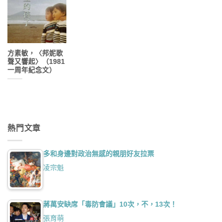
方素敏，〈邦妮歌
聲又響起〉（1981
一周年紀念文）
熱門文章
多和身邊對政治無感的親朋好友拉票
凌宗魁
蔣萬安缺席「毒防會議」10次，不，13次！
張育萌