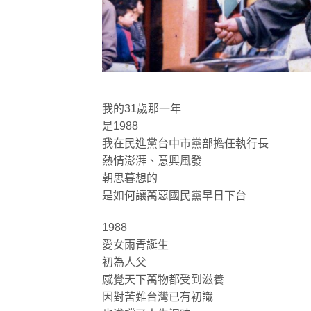
我的31歲那一年
是1988
我在民進黨台中市黨部擔任執行長
熱情澎湃、意興風發
朝思暮想的
是如何讓萬惡國民黨早日下台
1988
愛女雨青誕生
初為人父
感覺天下萬物都受到滋養
因對苦難台灣已有初識