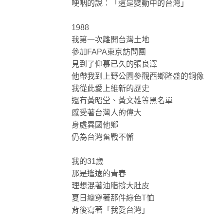
哽咽的說：「這是變動中的台灣」
1988
我第一次離開台灣土地
參加FAPA東京訪問團
見到了仰慕已久的張良澤
他帶我到上野公園參觀西鄉隆盛的銅像
我從此愛上維新的歷史
還有黃昭堂、黃文雄等黑名單
感受著台灣人的偉大
身處異國他鄉
仍為台灣奮戰不懈
我的31歲
那是遙遠的青春
理想混著油脂撐大肚皮
夏日總穿著那件綠色T恤
背後寫著「我愛台灣」