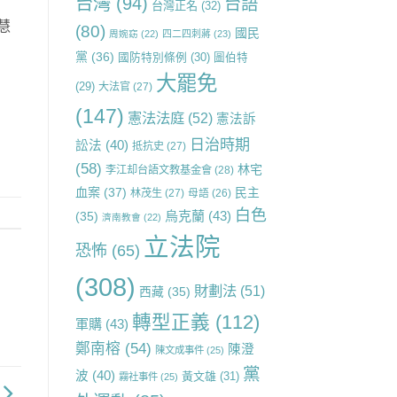
台灣
(94)
台語
台灣正名
(32)
慧
(80)
國民
周婉窈
(22)
四二四刺蔣
(23)
黨
(36)
國防特別條例
(30)
圖伯特
大罷免
(29)
大法官
(27)
(147)
憲法法庭
(52)
憲法訴
日治時期
訟法
(40)
抵抗史
(27)
(58)
林宅
李江却台語文教基金會
(28)
血案
(37)
民主
林茂生
(27)
母語
(26)
白色
烏克蘭
(43)
(35)
濟南教會
(22)
立法院
恐怖
(65)
(308)
財劃法
(51)
西藏
(35)
轉型正義
(112)
軍購
(43)
鄭南榕
(54)
陳澄
陳文成事件
(25)
黨
波
(40)
黃文雄
(31)
霧社事件
(25)