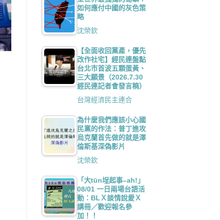
如何應付中國的灰色策
略
沈榮欽
【全面收回黨產，優先
改作社宅】經民連盤點
台北市首波五顆蛋黃、
三大願景（2026.7.30
經民連記者會發言稿）
台灣經濟民主連合
為什麼我們應該小心國
民黨的作法：普丁進攻
烏克蘭首先做的就是澤
倫斯基深偽影片
沈榮欽
「大tūn埕起事–ah!」
08/01 一日兩場台語活
動：BLＸ談情說愛Ｘ
講冊／歡迎報名參
加！！