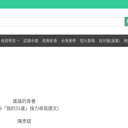
母語學習
認識中國
經典影像
台灣美學
短片劇場
尪仔圖(漫畫)
地
遙遠的青春
09「我的31歲」接力串寫選文）
陳彥斌