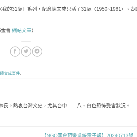
我的31歲〉系列，紀念陳文成只活了31歲〈1950~1981〉。胡
基金會
網站文章
）
陳文成事件
.
事長。熱衷台灣文史，尤其台中二二八、白色恐怖受害狀況。
【NGO國會預警系統電子報】20240713號