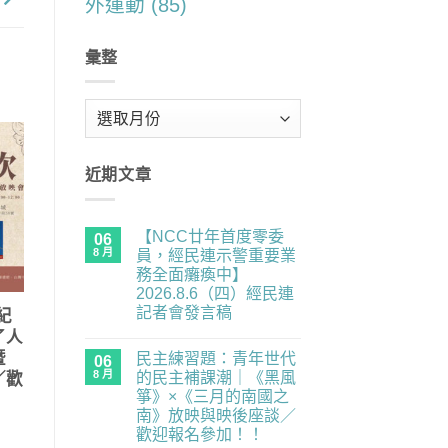
外運動
(85)
彙整
彙
整
近期文章
【NCC廿年首度零委
06
8 月
員，經民連示警重要業
務全面癱瘓中】
2026.8.6（四）經民連
記者會發言稿
紀
在
尚
了人
〈【NCC
無
暨
民主練習題：青年世代
廿
06
留
年
言
8 月
的民主補課潮｜《黑風
／歡
首
箏》×《三月的南國之
度
零
南》放映與映後座談／
委
歡迎報名參加！！
員，