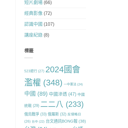
短片劇場
(66)
經典影像
(72)
認識中國
(107)
講座紀錄
(8)
標籤
2024國會
523遊行
(27)
濫權
(348)
一中憲法
(24)
中國
(89)
中國滲透
(47)
中國
二二八
(233)
統戰
(29)
俄烏戰爭
(33)
俄羅斯
(32)
反侵略日
台文通訊BONG報
(38)
(26)
台中
(22)