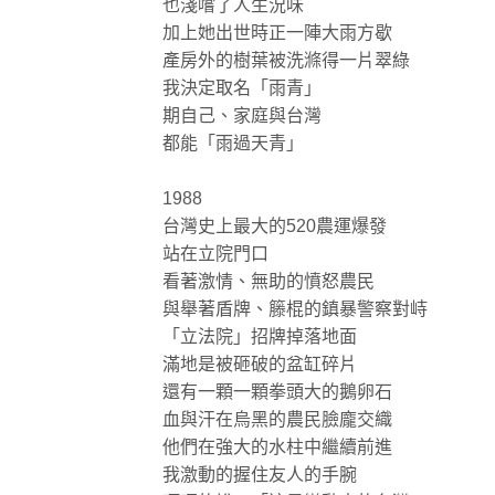
也淺嚐了人生況味
加上她出世時正一陣大雨方歇
產房外的樹葉被洗滌得一片翠綠
我決定取名「雨青」
期自己、家庭與台灣
都能「雨過天青」
1988
台灣史上最大的520農運爆發
站在立院門口
看著激情、無助的憤怒農民
與舉著盾牌、籐棍的鎮暴警察對峙
「立法院」招牌掉落地面
滿地是被砸破的盆缸碎片
還有一顆一顆拳頭大的鵝卵石
血與汗在烏黑的農民臉龐交織
他們在強大的水柱中繼續前進
我激動的握住友人的手腕