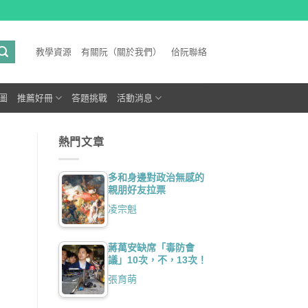
教學資源
有關阮（關於我們）
佮阮聯絡
圖
推薦好冊
答題挑戰
活動消息
熱門文章
多和身邊對政治無感的
親朋好友拉票
凌宗魁
蔣萬安缺席「毒防會
議」10次，不，13次！
張育萌