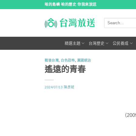
跳
咱的島嶼 咱的歷史 你我來放送
到
內
容
精選主題
台灣歷史
公民養成
戰後台灣
,
白色恐怖
,
黨國統治
遙遠的青春
2024/07/13
陳彥斌
（20