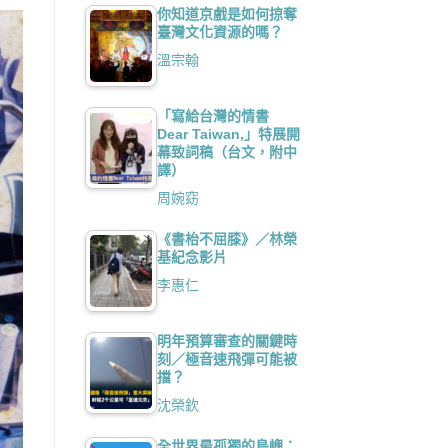
你知道京戲是如何掠奪
臺灣文化資源的嗎？
溫宗翰
「寫給台灣的情書
Dear Taiwan,」特展開
幕致詞稿（台文，附中
譯）
周婉窈
《書枱不屈膝》／林榮
基紀念影片
李惠仁
明年預算審查的關鍵時
刻／極音速飛彈可能被
擋？
沈榮欽
全世界最孤獨的島嶼：