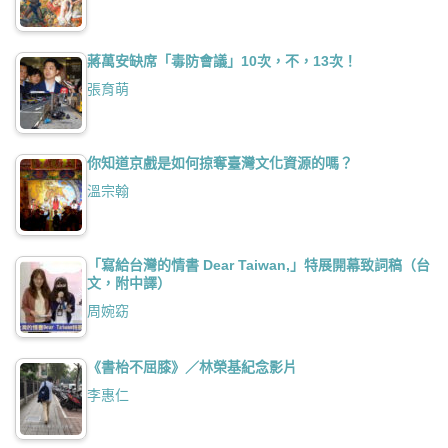
蔣萬安缺席「毒防會議」10次，不，13次！
張育萌
你知道京戲是如何掠奪臺灣文化資源的嗎？
溫宗翰
「寫給台灣的情書 Dear Taiwan,」特展開幕致詞稿（台
文，附中譯）
周婉窈
《書枱不屈膝》／林榮基紀念影片
李惠仁