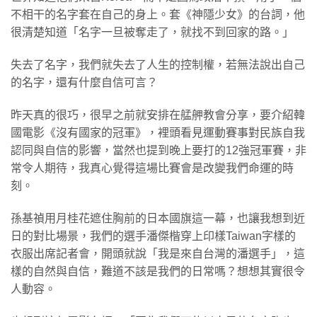
不相干的名字套在自己的身上。套《神隱少女》的台詞，他
很清楚知道「名字一旦被奪走了，就找不到回家的路。」
失去了名字，我們就失去了人生的控制權，若無法說出自己
的名字，還有什麼自信可言？
昨天真的很巧，很早之前就安排在艋舺教會分享，要介紹韓
國電影《沒有國家的冠軍》，裡頭看見運動賽事對民族自我
認同與自信的影響，當然也提到晚上要打的12強冠軍賽，非
常令人期待，我真心覺得這場比賽會是改變我們命運的時
刻。
孫基禎用月桂花遮住胸前的日本國旗這一幕，也讓我想到近
日的對比場景，我們的選手潘傑楷穿上印樣Taiwan字樣的
衣服出席記者會，開頭就說「我是來自台灣的潘選手」，這
樣的自然與自信，難道不該是我們的日常嗎？想想其實很令
人動容。