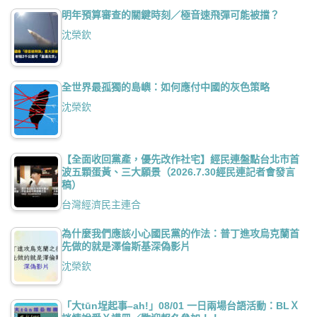
明年預算審查的關鍵時刻／極音速飛彈可能被擋？
沈榮欽
全世界最孤獨的島嶼：如何應付中國的灰色策略
沈榮欽
【全面收回黨產，優先改作社宅】經民連盤點台北市首
波五顆蛋黃、三大願景（2026.7.30經民連記者會發言
稿）
台灣經濟民主連合
為什麼我們應該小心國民黨的作法：普丁進攻烏克蘭首
先做的就是澤倫斯基深偽影片
沈榮欽
「大tūn埕起事–ah!」08/01 一日兩場台語活動：BLＸ