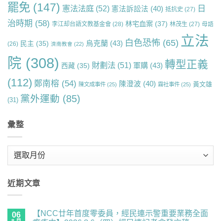
罷免
(147)
日
憲法法庭
(52)
憲法訴訟法
(40)
抵抗史
(27)
治時期
(58)
林宅血案
(37)
李江却台語文教基金會
(28)
林茂生
(27)
母語
立法
白色恐怖
(65)
烏克蘭
(43)
民主
(35)
(26)
濟南教會
(22)
院
(308)
轉型正義
財劃法
(51)
軍購
(43)
西藏
(35)
(112)
鄭南榕
(54)
陳澄波
(40)
黃文雄
陳文成事件
(25)
霧社事件
(25)
黨外運動
(85)
(31)
彙整
彙
整
近期文章
【NCC廿年首度零委員，經民連示警重要業務全面
06