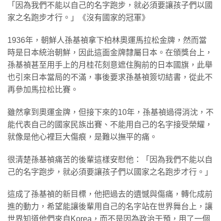
「因為我們不能以自己的名字跑步，就必須要讓孩子們以國
家之名跑步才行。」《沒有國家的冠軍》
1936年，朝鮮人孫基禎拿下柏林奧運馬拉松金牌，然而當
時是日本統治朝鮮，因此這面金牌隸屬日本。在頒獎台上，
孫基禎甚至用手上的月桂花刻意遮住胸前的日本國旗，此舉
也引來日本當局的不滿，事後要求孫基禎簽切結書，從此不
再參加馬拉松比賽。
雖然拿到奧運金牌，但接下來的10年，孫基禎過得消沈，不
能代表自己的國家民族出賽、不能用自己的名字接受榮耀，
就像是他心裡巨大傷痕，是難以撫平的痛。
很清楚孫基禎痛苦的後輩這樣安慰他：「因為我們不能以自
己的名字跑步，就必須要讓孩子們以國家之名跑步才行。」
這成了孫基禎的新目標，他把過去的遺憾與傷痛，轉化成前
進的動力，希望能讓後輩用自己的名字站在世界舞台上，讓
世界知道他們來自Korea，而不是因為政治干預，用了一個