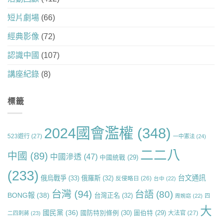
短片劇場
(66)
經典影像
(72)
認識中國
(107)
講座紀錄
(8)
標籤
2024國會濫權
(348)
523遊行
(27)
一中憲法
(24)
二二八
中國
(89)
中國滲透
(47)
中國統戰
(29)
(233)
台文通訊
俄烏戰爭
(33)
俄羅斯
(32)
反侵略日
(26)
台中
(22)
台灣
(94)
台語
(80)
BONG報
(38)
台灣正名
(32)
周婉窈
(22)
四
大
國民黨
(36)
國防特別條例
(30)
圖伯特
(29)
大法官
(27)
二四刺蔣
(23)