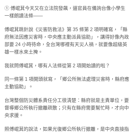
①
傅崐萁今天又在立法院發飆，逼官員在備詢台像小學生
一樣朗讀法條——
傅崐萁跳針說《災害防救法》第 35 條第 2 項明確寫，「縣
府無法因應災害時，中央應主動派員協助」，講得好像內政
部要 24 小時待命，全台灣哪裡有天災人禍，就要像超級英
雄一樣水來土掩。
我就問傅崐萁，哪有人法條從第 2 項開始讀的啦？
同一條第 1 項開頭就寫，「鄉公所無法處理災害時，縣府應
主動協助」。
台灣整個防災體系責任分工很清楚：縣府就是主責單位，要
督導鄉公所執行撤離疏散；只有在縣府需要幫忙時，才向中
央求援。
照傅崐萁的說法，如果光復鄉公所執行撤離，是中央直接指