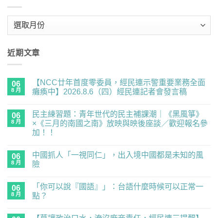
彙
整
近期文章
【NCC廿年首度零委員，經民連示警重要業務全面
06
8 月
癱瘓中】2026.8.6（四）經民連記者會發言稿
在
尚
〈【NCC
無
民主練習題：青年世代的民主補課潮｜《黑風箏》
廿
06
留
年
言
8 月
×《三月的南國之南》放映與映後座談／歡迎報名參
首
加！！
度
零
在
尚
委
〈民
無
員，
中國抓人「一視同仁」，出入境中國都是未知的風
主
06
留
經
練
言
8 月
險
民
習
連
題：
在
尚
示
青
〈中
無
警
「你可以說『國語』」：台語什麼時候可以正常一
年
國
06
留
重
世
抓
言
8 月
點？
要
代
人
業
的
「一
在
尚
務
民
視
〈「你
無
全