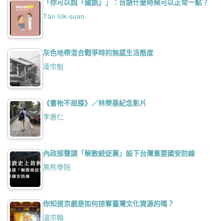
「你可以說『國語』」：台語什麼時候可以正常一點？
Tân Io̍k-suan
灰色地帶混合戰爭時的無感生活態度
凌宗魁
《書枱不屈膝》／林榮基紀念影片
李惠仁
內政部聲請「解散統促黨」設下台灣重要國安防線
黑熊學院
你知道京戲是如何掠奪臺灣文化資源的嗎？
溫宗翰