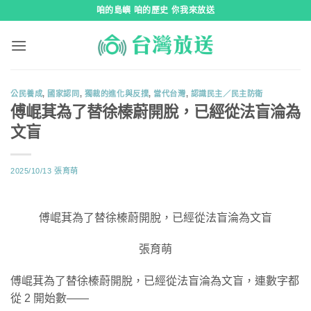
跳
咱的島嶼 咱的歷史 你我來放送
到
內
容
公民養成
,
國家認同
,
獨裁的進化與反撲
,
當代台灣
,
認識民主／民主防衛
傅崐萁為了替徐榛蔚開脫，已經從法盲淪為
文盲
2025/10/13
張育萌
傅崐萁為了替徐榛蔚開脫，已經從法盲淪為文盲
張育萌
傅崐萁為了替徐榛蔚開脫，已經從法盲淪為文盲，連數字都
從 2 開始數——