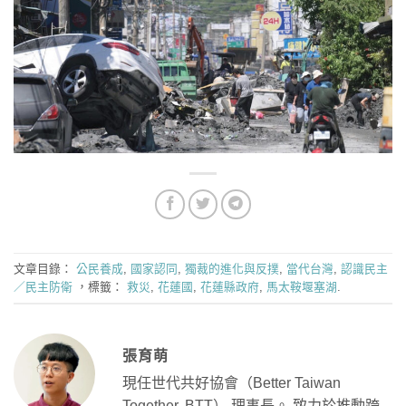
文章目錄：
公民養成
,
國家認同
,
獨裁的進化與反撲
,
當代台灣
,
認識民主
／民主防衛
，標籤：
救災
,
花蓮國
,
花蓮縣政府
,
馬太鞍堰塞湖
.
張育萌
現任世代共好協會（Better Taiwan
Together, BTT） 理事長。 致力於推動跨