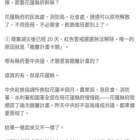
揮，那要花蓮縣府幹嘛？
花蓮縣府的民政處、消防局、社會處，通通可以原地解散
了，不用造冊、不必開會，乾脆連班都別上了。
② 堰塞湖災後已經 20 天，紅色警戒遲遲無法解除，唯一的
原因就是「撤離計畫卡關」。
哪有縣府要中央逼，才願意寫撤離計畫的？
還真的有，就是花蓮縣。
中央前進協調所進駐花蓮半個月，農業部、原民會、消防
署、水利署和國軍全部在陪花蓮縣府慢慢耗——花蓮縣府陸
續提了兩次撤離計畫，昨天中央好不容易達成共識，都準備
要簽核了。
結果一覺起來又不一樣了。