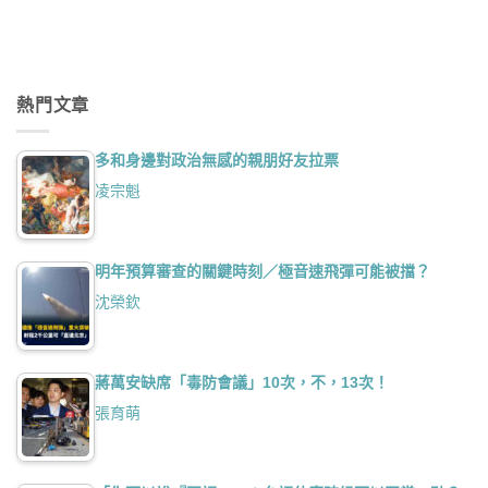
熱門文章
多和身邊對政治無感的親朋好友拉票
凌宗魁
明年預算審查的關鍵時刻／極音速飛彈可能被擋？
沈榮欽
蔣萬安缺席「毒防會議」10次，不，13次！
張育萌