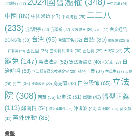
2024國會濫權
(348)
523遊行
(27)
一中憲法
(24)
二二八
中國
(89)
中國滲透
(47)
中國統戰
(29)
(233)
台文通訊
俄烏戰爭
(33)
俄羅斯
(32)
反侵略日
(26)
台中
(22)
台灣
(95)
台語
(80)
BONG報
(38)
台灣正名
(32)
周婉窈
(22)
四
大
國民黨
(36)
國防特別條例
(30)
圖伯特
(29)
大法官
(27)
二四刺蔣
(23)
罷免
(147)
日
憲法法庭
(52)
憲法訴訟法
(40)
抵抗史
(27)
治時期
(58)
林宅血案
(37)
李江却台語文教基金會
(28)
林茂生
(27)
母語
立法
白色恐怖
(65)
烏克蘭
(43)
民主
(35)
(26)
濟南教會
(22)
院
(308)
轉型正義
財劃法
(51)
軍購
(43)
西藏
(35)
(113)
鄭南榕
(54)
陳澄波
(40)
黃文雄
陳文成事件
(25)
霧社事件
(25)
黨外運動
(85)
(31)
彙整