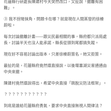
花蓮縣行研處長陳建村今天突然改口，又扯說「撤離有困
難」。
③ 我不拐彎抹角，問題卡在哪？就是現在人間蒸發的徐榛
蔚啦。
每次討論撤離計畫——跟災民最相關的事，縣府都只派局處
長，討論半天也沒人能承諾，縣長從頭到尾都搞失蹤。
現在好不容易討論出版本，只差徐榛蔚簽名，她又拒簽。
最扯的是，花蓮縣府竟然還直接說，以後堰塞湖災害通通由
中央來撤。
陳建村竟然還說得出，希望中央直接「跳脫災防法框架」。
？？？？？？？？？？？
到底是誰給花蓮縣府勇氣，要求中央直接無視人間律法？