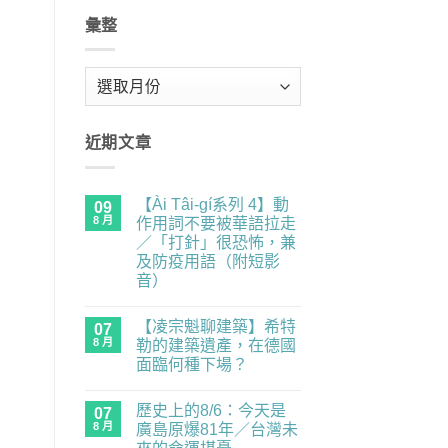
彙整
彙
整
近期文章
【Ài Tâi-gí系列 4】動
09
8 月
作用詞不要被華語拉走
／「打針」很恐怖，兼
及防疫用語（附短影
音）
在
尚
〈【Ài
無
【凌宗魁聊建築】希特
Tâi-
07
留
gí
言
8 月
勒的建築遺產，在德國
系
面臨何種下場？
列
4】
在
尚
動
〈【凌
無
作
歷史上的8/6：今天是
宗
07
留
用
魁
言
8 月
廣島原爆81年／台灣未
詞
聊
不