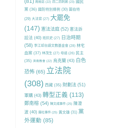
(81)
國民
周婉窈
(22)
四二四刺蔣
(23)
黨
(36)
國防特別條例
(30)
圖伯特
大罷免
(29)
大法官
(27)
(147)
憲法法庭
(52)
憲法訴
日治時期
訟法
(40)
抵抗史
(27)
(58)
林宅
李江却台語文教基金會
(28)
血案
(37)
民主
林茂生
(27)
母語
(26)
白色
烏克蘭
(43)
(35)
濟南教會
(22)
立法院
恐怖
(65)
(308)
財劃法
(51)
西藏
(35)
轉型正義
(113)
軍購
(43)
鄭南榕
(54)
陳澄
陳文成事件
(25)
黨
波
(40)
黃文雄
(31)
霧社事件
(25)
外運動
(85)