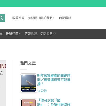
教學資源
有關阮（關於我們）
佮阮聯絡
圖
推薦好冊
答題挑戰
活動消息
熱門文章
明年預算審查的關鍵時
刻／極音速飛彈可能被
擋？
沈榮欽
「你可以說『國
語』」：台語什麼時候