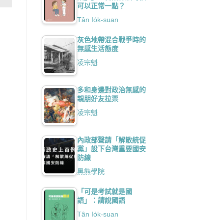
可以正常一點？
Tân Io̍k-suan
灰色地帶混合戰爭時的
無感生活態度
凌宗魁
多和身邊對政治無感的
親朋好友拉票
凌宗魁
內政部聲請「解散統促
黨」設下台灣重要國安
防線
黑熊學院
「可是考試就是國
語」：請說國語
Tân Io̍k-suan