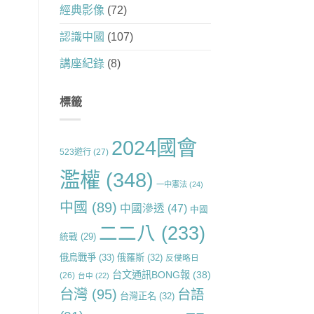
經典影像
(72)
認識中國
(107)
講座紀錄
(8)
標籤
2024國會
523遊行
(27)
濫權
(348)
一中憲法
(24)
中國
(89)
中國滲透
(47)
中國
二二八
(233)
統戰
(29)
俄烏戰爭
(33)
俄羅斯
(32)
反侵略日
台文通訊BONG報
(38)
(26)
台中
(22)
台灣
(95)
台語
台灣正名
(32)