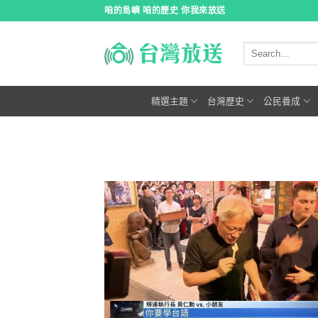
跳
咱的島嶼 咱的歷史 你我來放送
到
內
容
精選主題
台灣歷史
公民養成