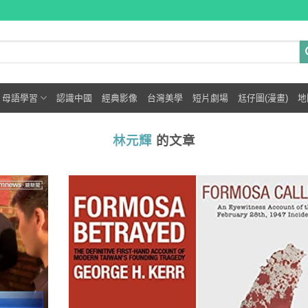
母語學習
認識中國
經典影像
台灣美學
短片劇場
尪仔圖(漫畫)
地
林元輝
的文章