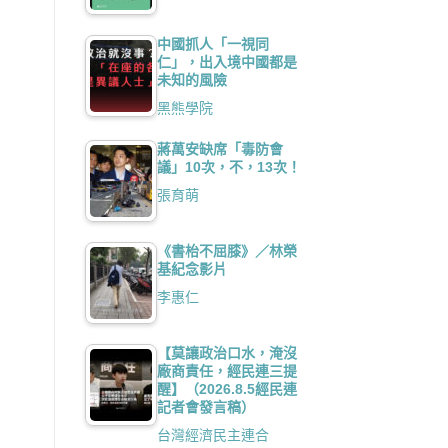
中國抓人「一視同
仁」，出入境中國都是
未知的風險
黑熊學院
蔣萬安缺席「毒防會
議」10次，不，13次！
張育萌
《書枱不屈膝》／林榮
基紀念影片
李惠仁
【莫讓政治口水，淹沒
廠商責任，經民連三提
醒】（2026.8.5經民連
記者會發言稿）
台灣經濟民主連合