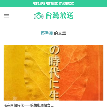
跳
咱的島嶼 咱的歷史 你我來放送
到
內
容
蔡秀菊
的文章
活在兩個時代——追憶鄭順娘女士