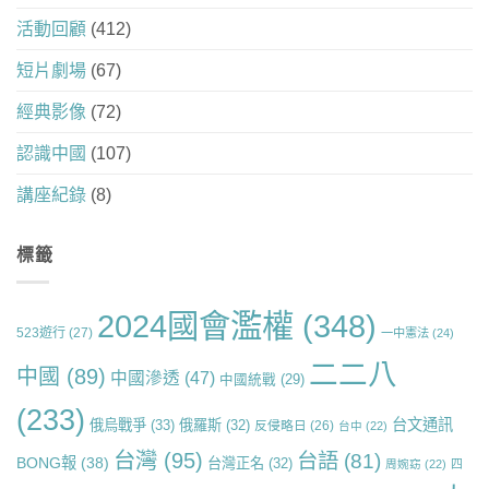
活動回顧
(412)
短片劇場
(67)
經典影像
(72)
認識中國
(107)
講座紀錄
(8)
標籤
2024國會濫權
(348)
523遊行
(27)
一中憲法
(24)
二二八
中國
(89)
中國滲透
(47)
中國統戰
(29)
(233)
台文通訊
俄烏戰爭
(33)
俄羅斯
(32)
反侵略日
(26)
台中
(22)
台灣
(95)
台語
(81)
BONG報
(38)
台灣正名
(32)
周婉窈
(22)
四