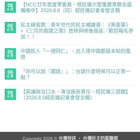
【NCC廿年首度零委員，經民連示警重要業務全面
06
8 月
癱瘓中】2026.8.6（四）經民連記者會發言稿
在
尚
〈【NCC
無
民主練習題：青年世代的民主補課潮｜《黑風箏》
廿
06
留
年
言
8 月
×《三月的南國之南》放映與映後座談／歡迎報名參
首
加！！
度
零
在
尚
委
〈民
無
員，
中國抓人「一視同仁」，出入境中國都是未知的風
主
06
留
經
練
言
8 月
險
民
習
連
題：
在
尚
示
青
〈中
無
警
「你可以說『國語』」：台語什麼時候可以正常一
年
國
06
留
重
世
抓
言
8 月
點？
要
代
人
業
的
「一
在
尚
務
民
視
〈「你
無
全
【莫讓政治口水，淹沒廠商責任，經民連三提醒】
主
同
可
06
留
面
補
仁」，
以
言
8 月
（2026.8.5經民連記者會發言稿）
癱
課
出
說
瘓
潮
入
『國
在
尚
中】
｜
境
語』」：
〈【莫
無
2026.8.6（四）
《黑
中
台
讓
留
經
風
國
語
政
言
民
箏》
都
什
治
連
×《三
是
麼
口
記
月
未
時
水，
者
的
知
候
淹
會
南
的
可
沒
Copyright 2026 ©
台灣放送 ‧ 台灣民主防衛聯盟
發