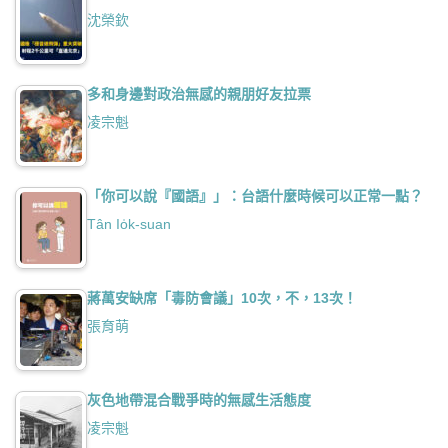
沈榮欽
多和身邊對政治無感的親朋好友拉票
凌宗魁
「你可以說『國語』」：台語什麼時候可以正常一點？
Tân Io̍k-suan
蔣萬安缺席「毒防會議」10次，不，13次！
張育萌
灰色地帶混合戰爭時的無感生活態度
凌宗魁