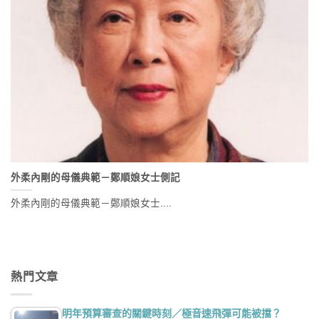
外柔內剛的母儀典範－鄭順娘女士側記
外柔內剛的母儀典範－鄭順娘女士....
熱門文章
明年預算審查的關鍵時刻／極音速飛彈可能被擋？