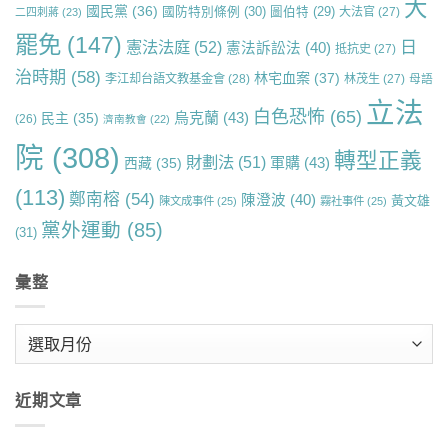
大
國民黨
(36)
國防特別條例
(30)
圖伯特
(29)
大法官
(27)
二四刺蔣
(23)
罷免
(147)
日
憲法法庭
(52)
憲法訴訟法
(40)
抵抗史
(27)
治時期
(58)
林宅血案
(37)
李江却台語文教基金會
(28)
林茂生
(27)
母語
立法
白色恐怖
(65)
烏克蘭
(43)
民主
(35)
(26)
濟南教會
(22)
院
(308)
轉型正義
財劃法
(51)
軍購
(43)
西藏
(35)
(113)
鄭南榕
(54)
陳澄波
(40)
黃文雄
陳文成事件
(25)
霧社事件
(25)
黨外運動
(85)
(31)
彙整
彙
整
近期文章