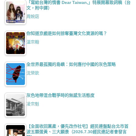
「寫給台灣的情書 Dear Taiwan,」特展開幕致詞稿（台
文，附中譯）
周婉窈
你知道京戲是如何掠奪臺灣文化資源的嗎？
溫宗翰
全世界最孤獨的島嶼：如何應付中國的灰色策略
沈榮欽
灰色地帶混合戰爭時的無感生活態度
凌宗魁
【全面收回黨產，優先改作社宅】經民連盤點台北市首
波五顆蛋黃、三大願景（2026.7.30經民連記者會發言