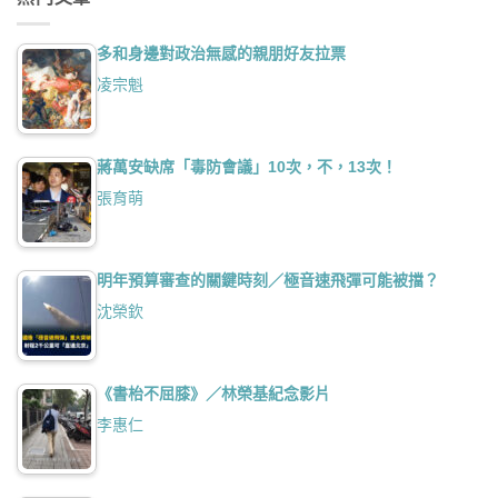
多和身邊對政治無感的親朋好友拉票
凌宗魁
蔣萬安缺席「毒防會議」10次，不，13次！
張育萌
明年預算審查的關鍵時刻／極音速飛彈可能被擋？
沈榮欽
《書枱不屈膝》／林榮基紀念影片
李惠仁