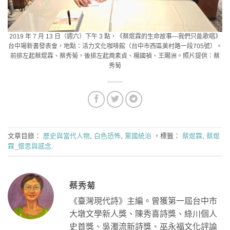
2019 年 7 月 13 日（週六）下午 3 點，《蔡焜霖的生命故事―我們只能歌唱》
台中場新書發表會，地點：活力文化咖啡館（台中市西區美村路一段705號）。
前排左起蔡焜霖、蔡秀菊，後排左起周素貞、楊國禎、王賜洲。照片提供：蔡
秀菊
文章目錄：
歷史與當代人物
,
白色恐怖
,
黨國統治
，標籤：
蔡焜霖
,
蔡焜
霖_懷思與感念
.
蔡秀菊
《臺灣現代詩》主編。曾獲第一屆台中市
大墩文學新人獎、陳秀喜詩獎、綠川個人
史首獎、吳濁流新詩獎、巫永福文化評論