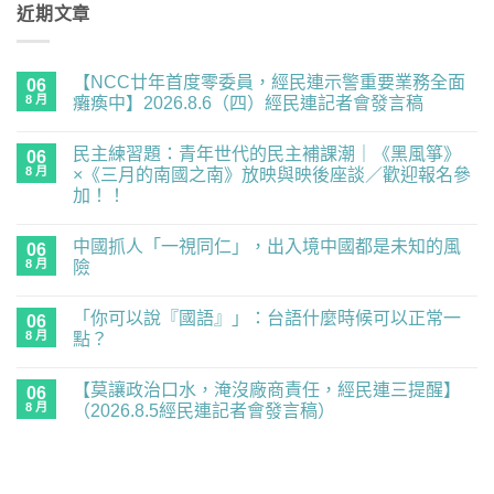
近期文章
【NCC廿年首度零委員，經民連示警重要業務全面
06
8 月
癱瘓中】2026.8.6（四）經民連記者會發言稿
在
尚
〈【NCC
無
民主練習題：青年世代的民主補課潮｜《黑風箏》
廿
06
留
年
言
8 月
×《三月的南國之南》放映與映後座談／歡迎報名參
首
加！！
度
零
在
尚
委
〈民
無
員，
中國抓人「一視同仁」，出入境中國都是未知的風
主
06
留
經
練
言
8 月
險
民
習
連
題：
在
尚
示
青
〈中
無
警
「你可以說『國語』」：台語什麼時候可以正常一
年
國
06
留
重
世
抓
言
8 月
點？
要
代
人
業
的
「一
在
尚
務
民
視
〈「你
無
全
【莫讓政治口水，淹沒廠商責任，經民連三提醒】
主
同
可
06
留
面
補
仁」，
以
言
8 月
（2026.8.5經民連記者會發言稿）
癱
課
出
說
瘓
潮
入
『國
在
尚
中】
｜
境
語』」：
〈【莫
無
2026.8.6（四）
《黑
中
台
讓
留
經
風
國
語
政
言
民
箏》
都
什
治