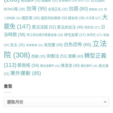
台文通訊
俄烏戰爭
(33)
俄羅斯
(32)
反侵略日
(26)
台中
(22)
台灣
(95)
台語
(80)
BONG報
(38)
台灣正名
(32)
周婉窈
(22)
四
大
國民黨
(36)
國防特別條例
(30)
圖伯特
(29)
大法官
(27)
二四刺蔣
(23)
罷免
(147)
日
憲法法庭
(52)
憲法訴訟法
(40)
抵抗史
(27)
治時期
(58)
林宅血案
(37)
李江却台語文教基金會
(28)
林茂生
(27)
母語
立法
白色恐怖
(65)
烏克蘭
(43)
民主
(35)
(26)
濟南教會
(22)
院
(308)
轉型正義
財劃法
(51)
軍購
(43)
西藏
(35)
(113)
鄭南榕
(54)
陳澄波
(40)
黃文雄
陳文成事件
(25)
霧社事件
(25)
黨外運動
(85)
(31)
彙整
彙
整