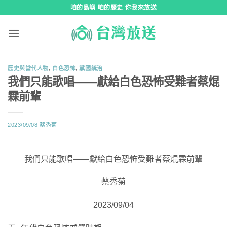
跳
咱的島嶼 咱的歷史 你我來放送
到
內
容
歷史與當代人物
,
白色恐怖
,
黨國統治
我們只能歌唱——獻給白色恐怖受難者蔡焜
霖前輩
2023/09/08
蔡秀菊
我們只能歌唱——獻給白色恐怖受難者蔡焜霖前輩
蔡秀菊
2023/09/04