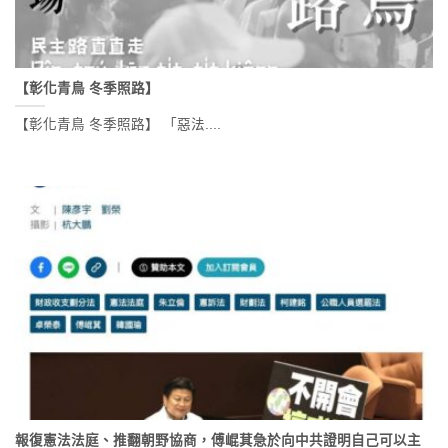
【彰化青鳥 冬季照路】
【彰化青鳥 冬季照路】 「惡法....
報復憲法法庭、推翻朝野協商，傅崐萁急於向中共證明自己可以主