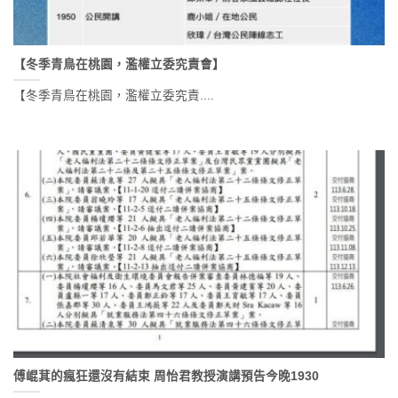
【冬季青鳥在桃園，濫權立委究責會】
【冬季青鳥在桃園，濫權立委究責....
傅崐萁的瘋狂還沒有結束 周怡君教授演講預告今晚1930