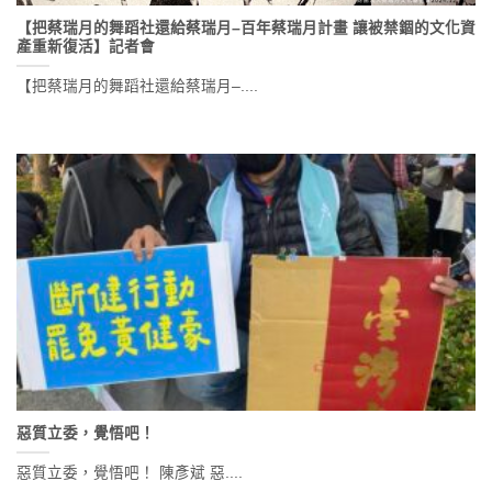
【把蔡瑞月的舞蹈社還給蔡瑞月–百年蔡瑞月計畫 讓被禁錮的文化資
產重新復活】記者會
【把蔡瑞月的舞蹈社還給蔡瑞月–....
惡質立委，覺悟吧！
惡質立委，覺悟吧！ 陳彥斌 惡....