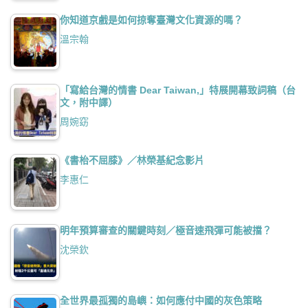
你知道京戲是如何掠奪臺灣文化資源的嗎？
溫宗翰
「寫給台灣的情書 Dear Taiwan,」特展開幕致詞稿（台
文，附中譯）
周婉窈
《書枱不屈膝》／林榮基紀念影片
李惠仁
明年預算審查的關鍵時刻／極音速飛彈可能被擋？
沈榮欽
全世界最孤獨的島嶼：如何應付中國的灰色策略