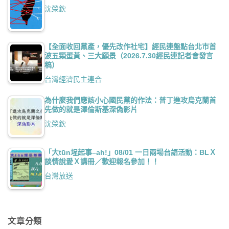
沈榮欽
【全面收回黨產，優先改作社宅】經民連盤點台北市首
波五顆蛋黃、三大願景（2026.7.30經民連記者會發言
稿）
台灣經濟民主連合
為什麼我們應該小心國民黨的作法：普丁進攻烏克蘭首
先做的就是澤倫斯基深偽影片
沈榮欽
「大tūn埕起事–ah!」08/01 一日兩場台語活動：BLＸ
談情說愛Ｘ講冊／歡迎報名參加！！
台灣放送
文章分類