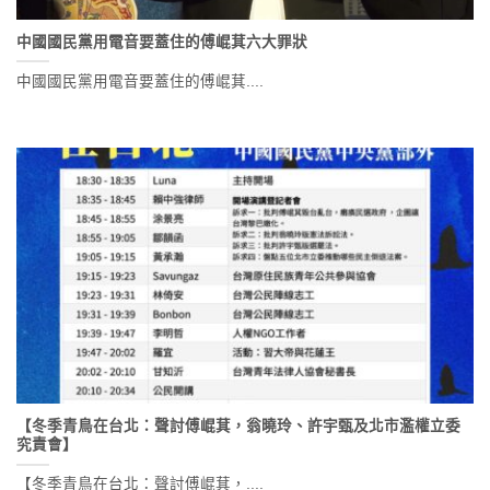
中國國民黨用電音要蓋住的傅崐萁六大罪狀
中國國民黨用電音要蓋住的傅崐萁....
【冬季青鳥在台北：聲討傅崐萁，翁曉玲、許宇甄及北市濫權立委
究責會】
【冬季青鳥在台北：聲討傅崐萁，....