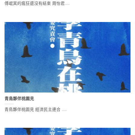
傅崐萁的瘋狂還沒有結束 周怡君....
青鳥夥伴桃園見
青鳥夥伴桃園見 經濟民主連合 ....