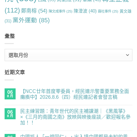
(112)
鄭南榕
(54)
陳澄波
(40)
黃文雄
陳文成事件
(25)
霧社事件
(25)
黨外運動
(85)
(31)
彙整
彙
整
近期文章
【NCC廿年首度零委員，經民連示警重要業務全面
06
8 月
癱瘓中】2026.8.6（四）經民連記者會發言稿
在
尚
〈【NCC
無
民主練習題：青年世代的民主補課潮｜《黑風箏》
廿
06
留
年
言
8 月
×《三月的南國之南》放映與映後座談／歡迎報名參
首
加！！
度
零
在
尚
委
〈民
無
員，
中國抓人「一視同仁」，出入境中國都是未知的風
主
留