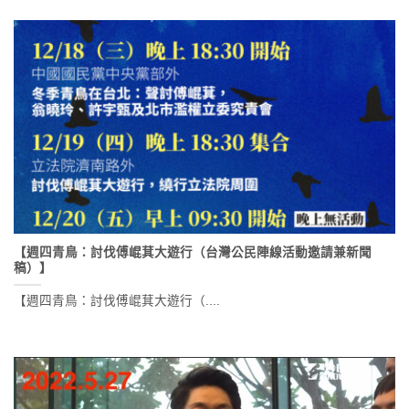
【週四青鳥：討伐傅崐萁大遊行（台灣公民陣線活動邀請兼新聞
稿）】
【週四青鳥：討伐傅崐萁大遊行（....