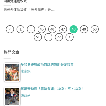
向黨外運動致敬
向黨外運動致敬 「黨外精神」是....
1
...
45
46
47
48
49
50
51
...
77
熱門文章
多和身邊對政治無感的親朋好友拉票
凌宗魁
蔣萬安缺席「毒防會議」10次，不，13次！
張育萌