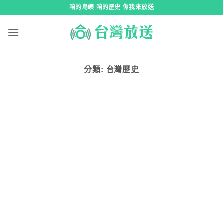
跳
咱的島嶼 咱的歷史 你我來放送
到
內
容
分類:
台灣歷史