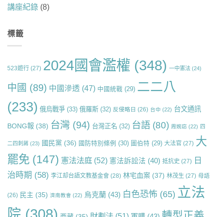
講座紀錄
(8)
標籤
2024國會濫權
(348)
523遊行
(27)
一中憲法
(24)
二二八
中國
(89)
中國滲透
(47)
中國統戰
(29)
(233)
台文通訊
俄烏戰爭
(33)
俄羅斯
(32)
反侵略日
(26)
台中
(22)
台灣
(94)
台語
(80)
BONG報
(38)
台灣正名
(32)
周婉窈
(22)
四
大
國民黨
(36)
國防特別條例
(30)
圖伯特
(29)
大法官
(27)
二四刺蔣
(23)
罷免
(147)
日
憲法法庭
(52)
憲法訴訟法
(40)
抵抗史
(27)
治時期
(58)
林宅血案
(37)
李江却台語文教基金會
(28)
林茂生
(27)
母語
立法
白色恐怖
(65)
烏克蘭
(43)
民主
(35)
(26)
濟南教會
(22)
院
(308)
轉型正義
財劃法
(51)
軍購
(43)
西藏
(35)