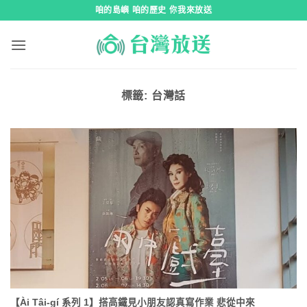
跳
咱的島嶼 咱的歷史 你我來放送
到
內
容
標籤:
台灣話
【Ài Tâi-gí 系列 1】搭高鐵見小朋友認真寫作業 悲從中來