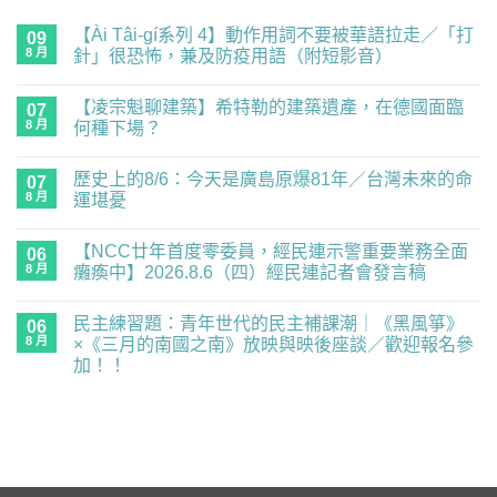
【Ài Tâi-gí系列 4】動作用詞不要被華語拉走／「打
09
8 月
針」很恐怖，兼及防疫用語（附短影音）
在
尚
〈【Ài
無
【凌宗魁聊建築】希特勒的建築遺產，在德國面臨
Tâi-
07
留
gí
言
8 月
何種下場？
系
列
在
尚
4】
〈【凌
無
歷史上的8/6：今天是廣島原爆81年／台灣未來的命
動
宗
07
留
作
魁
言
8 月
運堪憂
用
聊
詞
建
在
尚
不
築】
〈歷
無
【NCC廿年首度零委員，經民連示警重要業務全面
要
希
史
06
留
被
特
上
言
8 月
癱瘓中】2026.8.6（四）經民連記者會發言稿
華
勒
的
語
的
8/6：
在
尚
拉
建
今
〈【NCC
無
民主練習題：青年世代的民主補課潮｜《黑風箏》
走
築
天
廿
06
留
／
遺
是
年
言
8 月
×《三月的南國之南》放映與映後座談／歡迎報名參
「打
產，
廣
首
加！！
針」
在
島
度
很
德
原
零
在
尚
恐
國
爆
委
〈民
無
怖，
面
81
員，
主
留
兼
臨
年
經
練
言
及
何
／
民
習
防
種
台
連
題：
疫
下
灣
示
青
用
場？〉
未
警
年
語
中
來
重