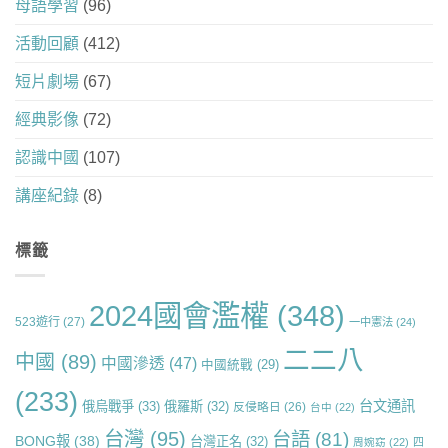
母語學習
(96)
活動回顧
(412)
短片劇場
(67)
經典影像
(72)
認識中國
(107)
講座紀錄
(8)
標籤
2024國會濫權
(348)
523遊行
(27)
一中憲法
(24)
二二八
中國
(89)
中國滲透
(47)
中國統戰
(29)
(233)
台文通訊
俄烏戰爭
(33)
俄羅斯
(32)
反侵略日
(26)
台中
(22)
台灣
(95)
台語
(81)
BONG報
(38)
台灣正名
(32)
周婉窈
(22)
四