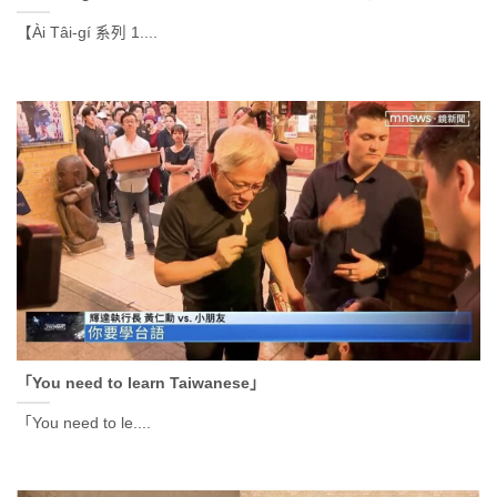
【Ài Tâi-gí 系列 1....
「You need to learn Taiwanese」
「You need to le....