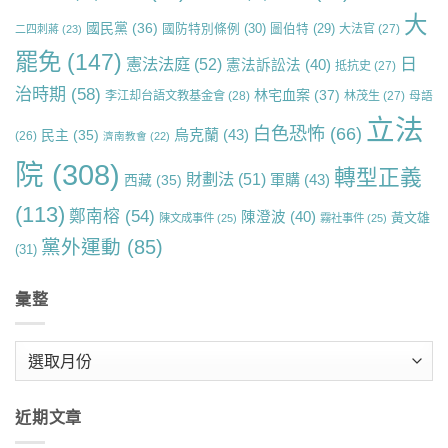
大
國民黨
(36)
國防特別條例
(30)
圖伯特
(29)
大法官
(27)
二四刺蔣
(23)
罷免
(147)
日
憲法法庭
(52)
憲法訴訟法
(40)
抵抗史
(27)
治時期
(58)
林宅血案
(37)
李江却台語文教基金會
(28)
林茂生
(27)
母語
立法
白色恐怖
(66)
烏克蘭
(43)
民主
(35)
(26)
濟南教會
(22)
院
(308)
轉型正義
財劃法
(51)
軍購
(43)
西藏
(35)
(113)
鄭南榕
(54)
陳澄波
(40)
黃文雄
陳文成事件
(25)
霧社事件
(25)
黨外運動
(85)
(31)
彙整
彙
整
近期文章