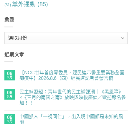
黨外運動
(85)
(31)
彙整
彙
整
近期文章
【NCC廿年首度零委員，經民連示警重要業務全面
06
8 月
癱瘓中】2026.8.6（四）經民連記者會發言稿
在
尚
〈【NCC
無
民主練習題：青年世代的民主補課潮｜《黑風箏》
廿
06
留
年
言
8 月
×《三月的南國之南》放映與映後座談／歡迎報名參
首
加！！
度
零
在
尚
委
〈民
無
員，
中國抓人「一視同仁」，出入境中國都是未知的風
主
06
留
經
練
言
8 月
險
民
習
連
題：
在
尚
示
青
〈中