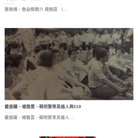
鄭南榕、詹益樺簡介 周婉窈 （....
戴振耀、楊雅雲、韓明賢等高雄人與519
戴振耀、楊雅雲、韓明賢等高雄人....