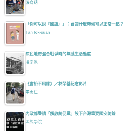
張育萌
「你可以說『國語』」：台語什麼時候可以正常一點？
Tân Io̍k-suan
灰色地帶混合戰爭時的無感生活態度
凌宗魁
《書枱不屈膝》／林榮基紀念影片
李惠仁
內政部聲請「解散統促黨」設下台灣重要國安防線
黑熊學院