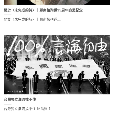
關於〈未完成的詩〉｜鄭南榕殉道35周年追思紀念
關於〈未完成的詩〉｜鄭南榕殉道....
台灣獨立潮流擋不住
台灣獨立潮流擋不住 邱萬興 1....