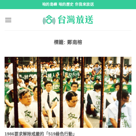
跳
咱的島嶼 咱的歷史 你我來放送
到
內
容
標籤:
鄭南榕
1986要求解除戒嚴的「519綠色行動」