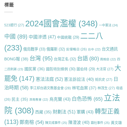
標籤
2024國會濫權
(348)
523遊行
(27)
一中憲法
(24)
二二八
中國
(89)
中國滲透
(47)
中國統戰
(29)
(233)
台文通訊
俄烏戰爭
(33)
俄羅斯
(32)
反侵略日
(26)
台中
(22)
台灣
(95)
台語
(80)
BONG報
(38)
台灣正名
(32)
周婉窈
(22)
四
大
國民黨
(36)
國防特別條例
(30)
圖伯特
(29)
大法官
(27)
二四刺蔣
(23)
罷免
(147)
日
憲法法庭
(52)
憲法訴訟法
(40)
抵抗史
(27)
治時期
(58)
林宅血案
(37)
李江却台語文教基金會
(28)
林茂生
(27)
母語
立法
白色恐怖
(65)
烏克蘭
(43)
民主
(35)
(26)
濟南教會
(22)
院
(308)
轉型正義
財劃法
(51)
軍購
(43)
西藏
(35)
(113)
鄭南榕
(54)
陳澄波
(40)
黃文雄
陳文成事件
(25)
霧社事件
(25)