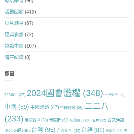
母語學習
(96)
活動回顧
(412)
短片劇場
(67)
經典影像
(72)
認識中國
(107)
講座紀錄
(8)
標籤
2024國會濫權
(348)
523遊行
(27)
一中憲法
(24)
二二八
中國
(89)
中國滲透
(47)
中國統戰
(29)
(233)
台文通訊
俄烏戰爭
(33)
俄羅斯
(32)
反侵略日
(26)
台中
(22)
台灣
(95)
台語
(81)
BONG報
(38)
台灣正名
(32)
周婉窈
(22)
四