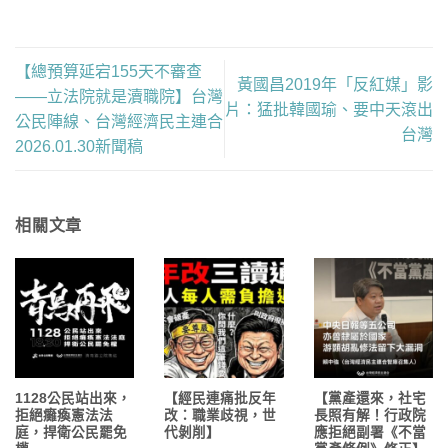
【總預算延宕155天不審查
黃國昌2019年「反紅媒」影
——立法院就是瀆職院】台灣
片：猛批韓國瑜、要中天滾出
公民陣線、台灣經濟民主連合
台灣
2026.01.30新聞稿
相關文章
1128公民站出來，
【經民連痛批反年
【黨產還來，社宅
拒絕癱瘓憲法法
改：職業歧視，世
長照有解！行政院
庭，捍衛公民罷免
代剝削】
應拒絕副署《不當