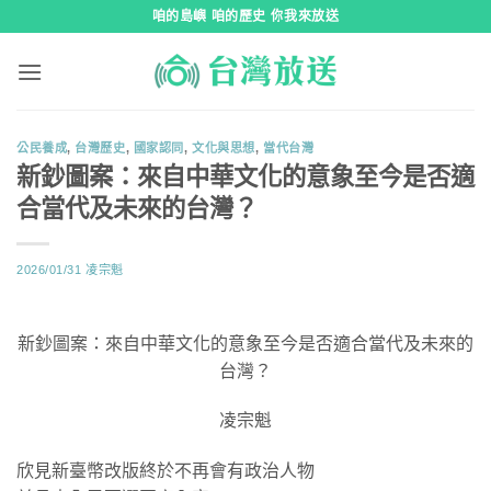
跳
咱的島嶼 咱的歷史 你我來放送
到
內
容
公民養成
,
台灣歷史
,
國家認同
,
文化與思想
,
當代台灣
新鈔圖案：來自中華文化的意象至今是否適
合當代及未來的台灣？
2026/01/31
凌宗魁
新鈔圖案：來自中華文化的意象至今是否適合當代及未來的
台灣？
凌宗魁
欣見新臺幣改版終於不再會有政治人物