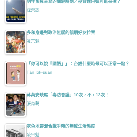
明年預算審查的關鍵時刻／極音速飛彈可能被擋？
沈榮欽
多和身邊對政治無感的親朋好友拉票
凌宗魁
「你可以說『國語』」：台語什麼時候可以正常一點？
Tân Io̍k-suan
蔣萬安缺席「毒防會議」10次，不，13次！
張育萌
灰色地帶混合戰爭時的無感生活態度
凌宗魁