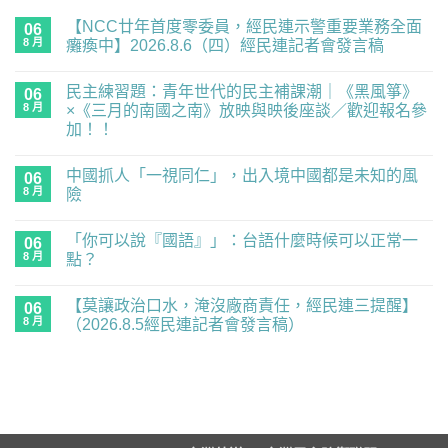
【NCC廿年首度零委員，經民連示警重要業務全面
06
8 月
癱瘓中】2026.8.6（四）經民連記者會發言稿
在
尚
〈【NCC
無
民主練習題：青年世代的民主補課潮｜《黑風箏》
廿
06
留
年
言
8 月
×《三月的南國之南》放映與映後座談／歡迎報名參
首
加！！
度
零
在
尚
委
〈民
無
員，
中國抓人「一視同仁」，出入境中國都是未知的風
主
06
留
經
練
言
8 月
險
民
習
連
題：
在
尚
示
青
〈中
無
警
「你可以說『國語』」：台語什麼時候可以正常一
年
國
06
留
重
世
抓
言
8 月
點？
要
代
人
業
的
「一
在
尚
務
民
視
〈「你
無
全
【莫讓政治口水，淹沒廠商責任，經民連三提醒】
主
同
可
06
留
面
補
仁」，
以
言
8 月
（2026.8.5經民連記者會發言稿）
癱
課
出
說
瘓
潮
入
『國
在
尚
中】
｜
境
語』」：
〈【莫
無
2026.8.6（四）
《黑
中
台
讓
留
經
風
國
語
政
言
民
箏》
都
什
治
連
×《三
是
麼
口
記
月
未
時
水，
者
的
知
候
淹
會