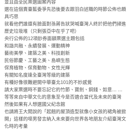
並且由全民票選圖案內容
選在這個賣臺藍委爭先恐後要去跟羽白述職的時節公佈也頗
具巧思
就看他們誰還有臉面對孫蔣告狀哭喊臺灣人終於把他們掃進
歷史垃圾堆（只剩張亞中在乎了吧）
央行公佈的12項鈔券面額票選主題包括
和諧共融、永續發展、運動精神
藝術美學、建築之美、科技創新
民俗節慶、工藝之美、島嶼生態
保育植物、保育動物、女性光輝
有關知名度達全臺灣等級的建築
有種好像很難避開中華臺北101的不妙感覺
請大家票選時不要忘記它的竹節、寶劍、銅錢、如意… …
等等來自中華文化的意象至今是否適合當代及未來的臺灣
然後如果有人想選國父紀念館
也請將王大閎說的「起翹的屋頂造型就像小女孩的裙角被掀
開」這樣的噁男發言納入未來要向世界各地朋友介紹臺灣文
化時的考量