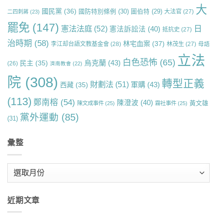
大
國民黨
(36)
國防特別條例
(30)
圖伯特
(29)
大法官
(27)
二四刺蔣
(23)
罷免
(147)
日
憲法法庭
(52)
憲法訴訟法
(40)
抵抗史
(27)
治時期
(58)
林宅血案
(37)
李江却台語文教基金會
(28)
林茂生
(27)
母語
立法
白色恐怖
(65)
烏克蘭
(43)
民主
(35)
(26)
濟南教會
(22)
院
(308)
轉型正義
財劃法
(51)
軍購
(43)
西藏
(35)
(113)
鄭南榕
(54)
陳澄波
(40)
黃文雄
陳文成事件
(25)
霧社事件
(25)
黨外運動
(85)
(31)
彙整
彙
整
近期文章