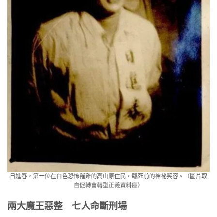
日進春，第一位在白色恐怖罹難的高山原住民，臨死前的神祕笑容。（圖片取
自促轉會轉型正義資料庫）
兩大魔王惡整 七人命斷刑場