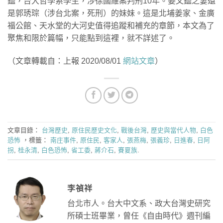
鑑，台大哲學系學生，涉徐國維案判刑10年。姜文鑑之妻還
是郭琇琮（涉台北案，死刑）的妹妹。這是北埔姜家、金廣
福公館、天水堂的大河史值得追蹤和補充的章節，本文為了
聚焦和限於篇幅，只能點到這裡，就不詳述了。
（文章轉載自：上報 2020/08/01
網站文章
）
文章目錄：
台灣歷史
,
原住民歷史文化
,
戰後台灣
,
歷史與當代人物
,
白色
恐怖
，標籤：
南庄事件
,
原住民
,
客家人
,
張燕梅
,
張義珍
,
日進春
,
日阿
拐
,
桂永清
,
白色恐怖
,
省工委
,
蔣介石
,
賽夏族
.
李禎祥
台北市人。台大中文系、政大台灣史研究
所碩士班畢業，曾任《自由時代》週刊編