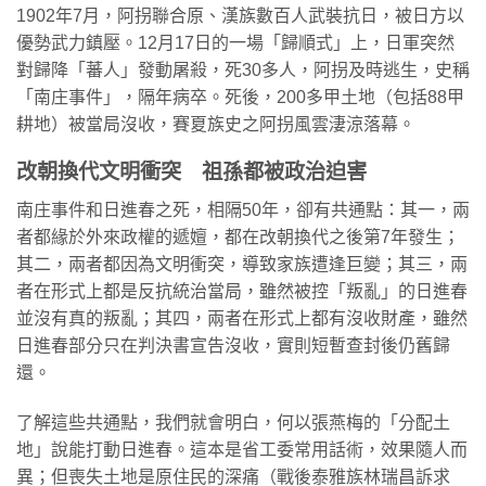
1902年7月，阿拐聯合原、漢族數百人武裝抗日，被日方以
優勢武力鎮壓。12月17日的一場「歸順式」上，日軍突然
對歸降「蕃人」發動屠殺，死30多人，阿拐及時逃生，史稱
「南庄事件」，隔年病卒。死後，200多甲土地（包括88甲
耕地）被當局沒收，賽夏族史之阿拐風雲淒涼落幕。
改朝換代文明衝突 祖孫都被政治迫害
南庄事件和日進春之死，相隔50年，卻有共通點：其一，兩
者都緣於外來政權的遞嬗，都在改朝換代之後第7年發生；
其二，兩者都因為文明衝突，導致家族遭逢巨變；其三，兩
者在形式上都是反抗統治當局，雖然被控「叛亂」的日進春
並沒有真的叛亂；其四，兩者在形式上都有沒收財產，雖然
日進春部分只在判決書宣告沒收，實則短暫查封後仍舊歸
還。
了解這些共通點，我們就會明白，何以張燕梅的「分配土
地」說能打動日進春。這本是省工委常用話術，效果隨人而
異；但喪失土地是原住民的深痛（戰後泰雅族林瑞昌訴求