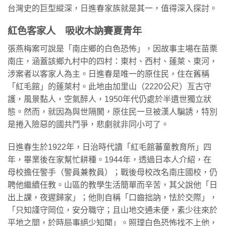
台灣史的巨型縱深，日進春家族就是其一，值得深入探討。
紅色客家人 吸收木訥賽夏青年
張燕梅案可說是「南庄鄉的白色恐怖」，因故事主場在苗栗
南庄，涵蓋該鄉九村中的四村：東村、西村、蓬萊、東河，
涉案者以客家人為主。日進春是唯一的原住民，住在舊稱
「紅毛館」的蓬萊村。此地由加里山（2220公尺）亙古守
護，風景黏人，空氣醉人，1950年代仍處於半遺世獨立狀
態。然而，就因為與世隔閡，原住民一旦被漢人騙誘，特別
是捲入險惡的國共鬥爭，悲劇就非同小可了。
日進春生於1922年，日治時代讀「紅毛館蕃童教育所」四
年，畢業後在家幫忙耕種。1944年，透過日本人介紹，在
母校擔任警手（警員兼教員）；戰後母校改名南庄國校，仍
聘他繼續任教。山區的教學生活簡單而辛苦，其父說他「日
出上課，夜遲歸家」；他則自稱「口齒拙訥，怯於交際」，
「只知謹守岡位，安分職守；且山地交通未便，素少往來於
平地之間，於時局事絕少知聞」。照理白色恐怖找不上他，