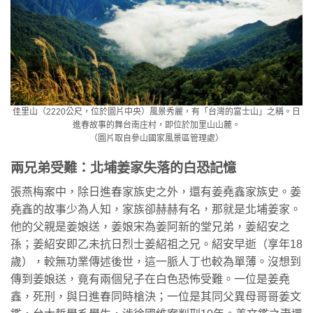
佳里山（2220公尺，位於圖片中央）風景秀麗，有「台灣的富士山」之稱。日
進春故事的舞台南庄村，即位於加里山山麓。
（圖片取自參山國家風景區管理處）
兩兄弟受難：北埔姜家失落的白恐記憶
張燕梅案中，除日進春家族史之外，還有姜堯鑫家族史。姜
堯鑫的故事少為人知，家族卻赫赫有名，那就是北埔姜家。
他的父親是姜娘送，姜娘宋為姜阿新的堂兄弟，姜紹安之
孫；姜紹安即乙未抗日烈士姜紹祖之兄。紹安早逝（享年18
歲），較無功業傳述後世，這一脈人丁也較為單薄。沒想到
傳到姜娘送，竟有兩個兒子在白色恐怖受難。一位是姜堯
鑫，死刑，與日進春同時槍決；一位是其同父異母哥哥姜文