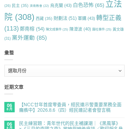
立法
白色恐怖
(65)
烏克蘭
(43)
民主
(35)
(26)
濟南教會
(22)
院
(308)
轉型正義
財劃法
(51)
軍購
(43)
西藏
(35)
(113)
鄭南榕
(54)
陳澄波
(40)
黃文雄
陳文成事件
(25)
霧社事件
(25)
黨外運動
(85)
(31)
彙整
彙
整
近期文章
【NCC廿年首度零委員，經民連示警重要業務全面
06
8 月
癱瘓中】2026.8.6（四）經民連記者會發言稿
在
尚
〈【NCC
無
民主練習題：青年世代的民主補課潮｜《黑風箏》
廿
06
留
年
言
8 月
×《三月的南國之南》放映與映後座談／歡迎報名參