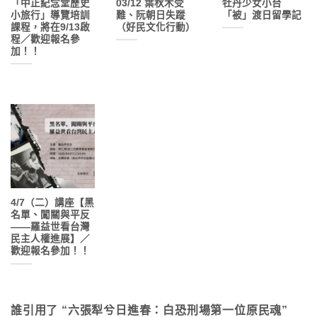
「中正紀念堂歷史
03/12 葉秋木受
牡丹少女小台
小旅行」導覽培訓
難、阮朝日失蹤
「被」渡日留學記
課程，將在9/13啟
（好民文化行動）
程／歡迎報名參
加！！
4/7（二）講座【黑
名單、闖關與平反
——羅益世看台灣
民主人權進展】／
歡迎報名參加！！
誰引用了 “
六張犁兮日進春：白恐刑場第一位原民魂
”