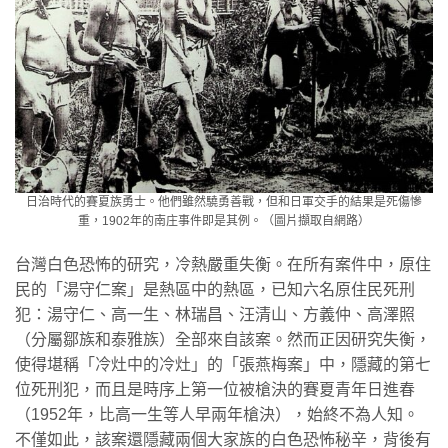
日治時代的賽夏族勇士。他們雖然驍勇善戰，但和日軍交手的結果是死傷慘
重，1902年的南庄事件即是其例。（圖片擷取自網路）
台灣白色恐怖的研究，冷熱嚴重失衡。在所有案件中，原住
民的「湯守仁案」是熱區中的熱區，已知六名原住民死刑
犯：湯守仁、高一生、林瑞昌、汪清山、方義仲、高澤照
（分屬鄒族和泰雅族）全部來自該案。然而正因研究失衡，
使得堪稱「冷灶中的冷灶」的「張燕梅案」中，隱藏的第七
位死刑犯，而且是時序上第一位被槍決的賽夏青年日進春
（1952年，比高一生等人早兩年槍決），始終不為人知。
不僅如此，該案還隱藏兩個大家族的白色恐怖秘辛，背後有