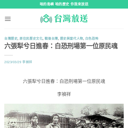
跳
咱的島嶼 咱的歷史 你我來放送
到
內
容
台灣歷史
,
原住民歷史文化
,
戰後台灣
,
歷史與當代人物
,
白色恐怖
六張犁兮日進春：白恐刑場第一位原民魂
2023/03/29
李禎祥
六張犁兮日進春：白恐刑場第一位原民魂
李禎祥