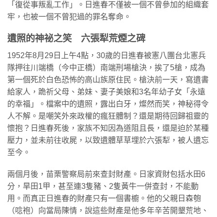
「復從事叛亂工作」。日進春不僅被一個不曾參加的組織套
牢，也被一個不曾犯過的罪名奪命。
遺照的神祕之笑 六張犁荒煙之碑
1952年8月29日上午4點，30歲的日進春被憲八團台北憲兵
隊押往川端橋（今中正橋）南端刑場槍決，挨了5槍，成為
第一個死於白色恐怖的高山族原住民。槍決前一天，寫遺書
給家人，跪祈父母、弟妹、妻子美娘和3名年幼子女「永遠
的幸福」。檔案中的遺照，露出白牙，燦然而笑，神秘得令
人不解。是嘲笑外來政權的瘋狂體制？還是期待回歸祖靈的
懷抱？日進春死後，家族不知因為道阻且長，還是迫於某種
壓力，並未前往收屍，以致遺體草草埋於六張犁，被人遺忘
至今。
兩個月後，苗栗警察局前來查封財產。日家資財包括水田6
分，旱田1甲，甚至連3隻豬、2隻黃牛一併查封，不能動
用。而真正日進春的財產只有一個書櫥。他的父親日森匏
（唸袍）向當局陳情，說這些財產是他多年辛苦開墾荒地、