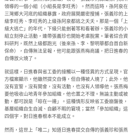
領導的一個小組（小組長是李旺秀）。然而這時，孫阿泉在
三灣鄉大河底的組織暴露，政府展開嚴密搜捕，張義珍的上
級李旺秀、李旺秀的上級孫阿泉都逃之夭夭。那是一個「上
級大逃亡」的年代，下級只能剉著等和看著辦。張義珍的小
組立刻停止活動，連帶張義珍也開始考慮脫黨。筆者綜合資
料研判，既然上級都跑光（後來孫、李、黎明華都自首自新
保命），自傳無法呈報，他可能跟張燕梅商議，把日進春的
自傳放火燒了。
就這樣，日進春與省工委的接觸以一種怪異的方式呈現。官
方檔案顯示，他雖然提交自傳，但自傳被人燒了；此外，他
沒有宣誓，沒有開會，沒有活動，也沒有人領導他。張燕梅
要他吸收山地青年參加組織，他也置之不理。無論主動或被
動，都可說是「晾在一邊」。這種情形反映省工委崩盤後，
基層組織自生自滅、自顧不暇的窘境；當然「參加組織」這
四個字，對日進春根本不能成立。
然而，這世上「唯二」知道日進春提交自傳的張義珍和張燕