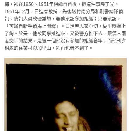
梅，卻在1950、1951年相繼自首後，把這件事曝了光。
1951年12月，日進春被捕，先後送竹南分局和刑警總隊偵
訊。偵訊人員軟硬兼施，要他承認參加組織；只要承認，
「可辦自新手續馬上開釋」。日進春思家心切，糊里糊塗上
了鉤。於是，他被同事扯進來，又被警方推下去，跟漢人兩
度交手的結果，是被一個他沒有參加的組織套牢；而他朝夕
相處的蓬萊村與加里山，卻再也看不到了。