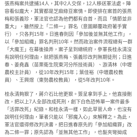
張燕梅案共逮捕14人，其中2人交保，12人移送軍法處。陣
容看似龐大，其實都是芝麻綠豆案情。即使排在案首的張燕
梅和張義珍，軍法官也認為他們都有自首，而且「情節並非
重大」，雖然按上「二條一」罪名（意圖顛覆政府著手實
行），只各判15年。日進春則因「參加後並無其他工作」，
以「參加組織」罪名判刑10年。然而政治案件流程總有一群
「大魔王」在幕後操弄，案子呈到總統府，參軍長桂永清沒
有說明任何理由，就把張燕梅、張義珍改判無期徒刑；日進
春、姜堯鑫（苗栗衛生院東河分所技術員）、游清林（中壢
農校主計員），從10年改判15年；葉佳裕（中壢農校教
員）、王興煜（東勢農校教員），從5年改判10年。
桂永清夠狠了，蔣介石比他更狠。簽呈拿到手上，他直接刪
改，把以上7人全部改成死刑，創下白色恐怖單一案件最多
「活罪改死」紀錄。和桂永清一樣，如此草菅人命，也沒有
說明任何理由，筆者只能以「邪魔入心」來解釋之。為此，
軍法官還得修改判決書，把日進春原先的「參加組織罪」改
為二條一罪；原先認為「並無其他工作」，也髮夾彎拗成