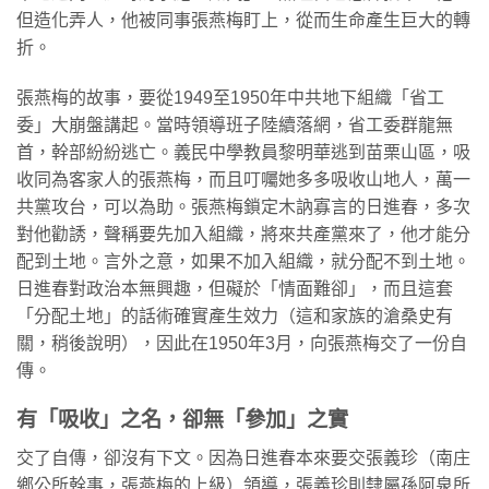
但造化弄人，他被同事張燕梅盯上，從而生命產生巨大的轉
折。
張燕梅的故事，要從1949至1950年中共地下組織「省工
委」大崩盤講起。當時領導班子陸續落網，省工委群龍無
首，幹部紛紛逃亡。義民中學教員黎明華逃到苗栗山區，吸
收同為客家人的張燕梅，而且叮囑她多多吸收山地人，萬一
共黨攻台，可以為助。張燕梅鎖定木訥寡言的日進春，多次
對他勸誘，聲稱要先加入組織，將來共產黨來了，他才能分
配到土地。言外之意，如果不加入組織，就分配不到土地。
日進春對政治本無興趣，但礙於「情面難卻」，而且這套
「分配土地」的話術確實產生效力（這和家族的滄桑史有
關，稍後說明），因此在1950年3月，向張燕梅交了一份自
傳。
有「吸收」之名，卻無「參加」之實
交了自傳，卻沒有下文。因為日進春本來要交張義珍（南庄
鄉公所幹事，張燕梅的上級）領導，張義珍則隸屬孫阿泉所