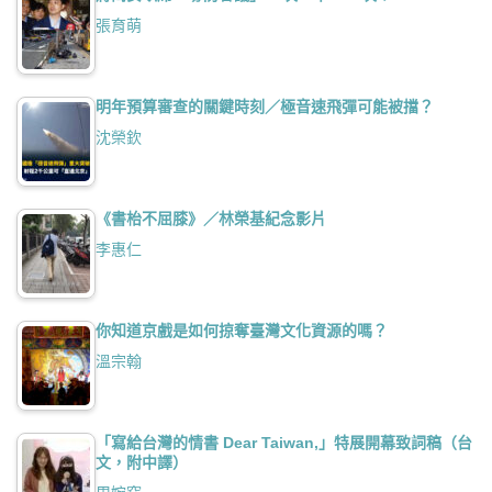
張育萌
明年預算審查的關鍵時刻／極音速飛彈可能被擋？
沈榮欽
《書枱不屈膝》／林榮基紀念影片
李惠仁
你知道京戲是如何掠奪臺灣文化資源的嗎？
溫宗翰
「寫給台灣的情書 Dear Taiwan,」特展開幕致詞稿（台
文，附中譯）