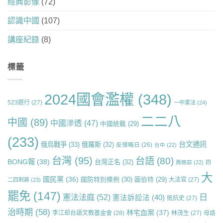
經典影像
(72)
認識中國
(107)
講座紀錄
(8)
標籤
2024國會濫權
(348)
523遊行
(27)
一中憲法
(24)
二二八
中國
(89)
中國滲透
(47)
中國統戰
(29)
(233)
台文通訊
俄烏戰爭
(33)
俄羅斯
(32)
反侵略日
(26)
台中
(22)
台灣
(95)
台語
(80)
BONG報
(38)
台灣正名
(32)
周婉窈
(22)
四
大
國民黨
(36)
國防特別條例
(30)
圖伯特
(29)
大法官
(27)
二四刺蔣
(23)
罷免
(147)
日
憲法法庭
(52)
憲法訴訟法
(40)
抵抗史
(27)
治時期
(58)
林宅血案
(37)
李江却台語文教基金會
(28)
林茂生
(27)
母語