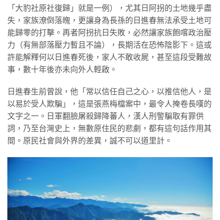
「大豹社原社復歸」就是一例），尤其日阿拐的土地幾乎盡
失，家族潦倒落魄，更讓身為長孫的日進春無法承受土地可
能歸零的打擊。再者阿拐抗日失敗，必然讓家族飽嚐政治壓
力（有無部落壓力暫且不論），長期活在恐怖陰影下。這或
許能解釋何以日進春死後，家人不敢收屍，甚至這段受難故
事，數十年後亦未向外人輕啟。
日進春生前曾說，他「常以信任自己之心，以推信他人，是
以易於受人欺騙」，這是張燕梅檔案中，最令人掩卷長嘆的
文字之一。日軍翻臉屠殺歸降蕃人，漢人刑警騙取有罪供
詞，乃至台灣史上，無數原住民的悲劇，都有這句話作用其
間。原民社會與外界的差異，誠不可以道里計。