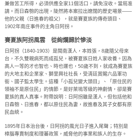
兼做苦工所得，必須供應全家11個活口，請免沒收。當局准
請。而日森匏的出現，陡然將本案拉出遼闊的歷史場景——
他的父親（日進春的祖父），就是賽夏族的傳奇頭目、
1902年南庄事件的主角日阿拐。
賽夏族阿拐風雲 從絢爛歸於慘淡
日阿拐（1840-1903）是閩南漢人，本姓張，8歲隨父母來
台，不久雙親病死而成孤兒，被賽夏族日姓人家收養。因為
高人一等的才也智也、時也運也，50歲不到，就成為賽夏族
的大地主和企業家、獅里興社社長，受清廷賞賜六品軍功
銜、國子監太學生。這種「小孤兒變大頭目」、「原住民的
領袖不是原住民」的情節，是好萊塢等級的神劇情，卻是賽
夏族的真人真事。附帶說明：日阿拐雖是漢人，但包括他和
日森匏、日進春，都以原住民為妻，故進春及其子女都有原
民血統。
1895年日本治台後，日阿拐的風光日子進入尾聲；特別是
樟腦專賣制度和理蕃政策，威脅他的事業和族人的生存。