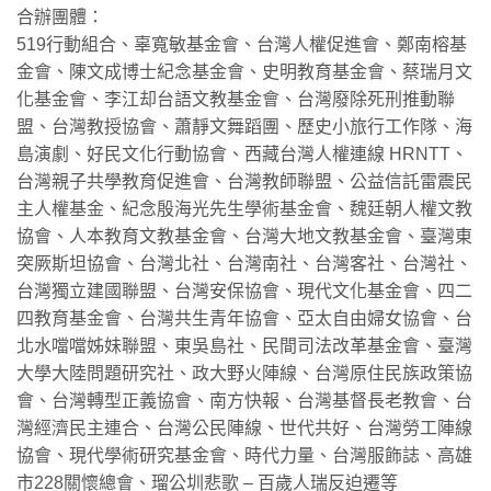
合辦團體：
519行動組合、辜寬敏基金會、台灣人權促進會、鄭南榕基
金會、陳文成博士紀念基金會、史明教育基金會、蔡瑞月文
化基金會、李江却台語文教基金會、台灣廢除死刑推動聯
盟、台灣教授協會、蕭靜文舞蹈團、歷史小旅行工作隊、海
島演劇、好民文化行動協會、西藏台灣人權連線 HRNTT、
台灣親子共學教育促進會、台灣教師聯盟、公益信託雷震民
主人權基金、紀念殷海光先生學術基金會、魏廷朝人權文教
協會、人本教育文教基金會、台灣大地文教基金會、臺灣東
突厥斯坦協會、台灣北社、台灣南社、台灣客社、台灣社、
台灣獨立建國聯盟、台灣安保協會、現代文化基金會、四二
四教育基金會、台灣共生青年協會、亞太自由婦女協會、台
北水噹噹姊妹聯盟、東吳島社、民間司法改革基金會、臺灣
大學大陸問題研究社、政大野火陣線、台灣原住民族政策協
會、台灣轉型正義協會、南方快報、台灣基督長老教會、台
灣經濟民主連合、台灣公民陣線、世代共好、台灣勞工陣線
協會、現代學術研究基金會、時代力量、台灣服飾誌、高雄
市228關懷總會、瑠公圳悲歌 – 百歲人瑞反迫遷等