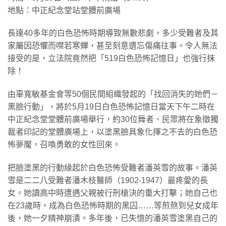
地點：中正紀念堂站堂體前廣場
長達40多年的白色恐怖時期導致無數悲劇，多少受難者及其
家屬因恐懼而噤若寒蟬，甚至刻意遺忘傷痛往事。令人無法
接受的是，立法院竟然把「519白色恐怖記憶日」也強行抹
除！
由辜寬敏基金會等50個民間組織發起的「找回消失的她們－
黑臉行動」，將於5月19日白色恐怖記憶日當天下午二時在
中正紀念堂堂體前廣場舉行，約30位舞者、民眾將在象徵獨
裁者印記的堂體廣場上，以塗黑臉具象化揮之不去的白色恐
怖夢魘，召喚勇敢的女性回來。
把臉塗黑的行動緣起於白色恐怖受難者潘英雪的故事。潘英
雪是二二八受難者潘木枝醫師（1902-1947）最疼愛的長
女。她讀高中時遭遇父親被行刑槍決的重大打擊；她自己也
在23歲時，成為白色恐怖時期的黑囚……等煎熬到兒女成年
後，她一夕精神崩潰。多年後，已失憶的潘英雪塗黑自己的