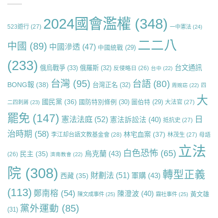
2024國會濫權
(348)
523遊行
(27)
一中憲法
(24)
二二八
中國
(89)
中國滲透
(47)
中國統戰
(29)
(233)
台文通訊
俄烏戰爭
(33)
俄羅斯
(32)
反侵略日
(26)
台中
(22)
台灣
(95)
台語
(80)
BONG報
(38)
台灣正名
(32)
周婉窈
(22)
四
大
國民黨
(36)
國防特別條例
(30)
圖伯特
(29)
大法官
(27)
二四刺蔣
(23)
罷免
(147)
日
憲法法庭
(52)
憲法訴訟法
(40)
抵抗史
(27)
治時期
(58)
林宅血案
(37)
李江却台語文教基金會
(28)
林茂生
(27)
母語
立法
白色恐怖
(65)
烏克蘭
(43)
民主
(35)
(26)
濟南教會
(22)
院
(308)
轉型正義
財劃法
(51)
軍購
(43)
西藏
(35)
(113)
鄭南榕
(54)
陳澄波
(40)
黃文雄
陳文成事件
(25)
霧社事件
(25)
黨外運動
(85)
(31)