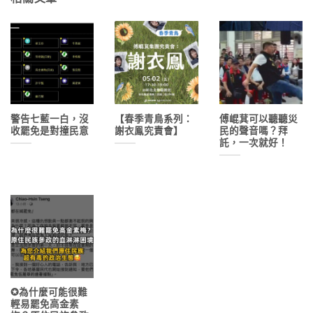
警告七藍一白，沒
【春季青鳥系列：
傅崐萁可以聽聽災
收罷免是對撞民意
謝衣鳯究責會】
民的聲音嗎？拜
託，一次就好！
✪為什麼可能很難
輕易罷免高金素