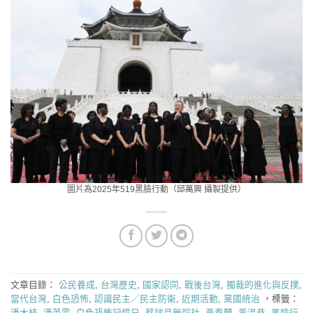
圖片為2025年519黑臉行動（邱萬興 攝製提供）
文章目錄：
公民養成
,
台灣歷史
,
國家認同
,
戰後台灣
,
獨裁的進化與反撲
,
當代台灣
,
白色恐怖
,
認識民主／民主防衛
,
近期活動
,
黨國統治
，標籤：
潘木枝
,
潘英雪
,
白色恐怖記憶日
,
蔡瑞月舞蹈社
,
黃春蘭
,
黃溫恭
,
黑臉行