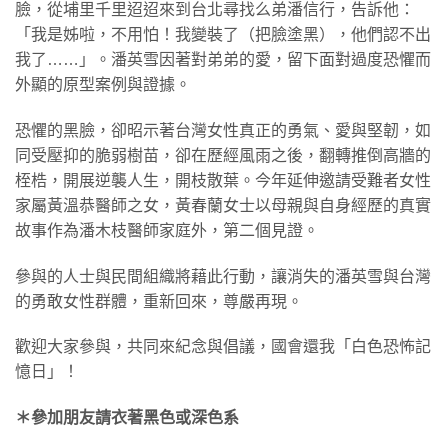
臉，從埔里千里迢迢來到台北尋找么弟潘信行，告訴他：
「我是姊啦，不用怕！我變裝了（把臉塗黑），他們認不出
我了……」。潘英雪因著對弟弟的愛，留下面對過度恐懼而
外顯的原型案例與證據。
恐懼的黑臉，卻昭示著台灣女性真正的勇氣、愛與堅韌，如
同受壓抑的脆弱樹苗，卻在歷經風雨之後，翻轉推倒高牆的
桎梏，開展逆襲人生，開枝散葉。今年延伸邀請受難者女性
家屬黃溫恭醫師之女，黃春蘭女士以母親與自身經歷的真實
故事作為潘木枝醫師家庭外，第二個見證。
參與的人士與民間組織將藉此行動，讓消失的潘英雪與台灣
的勇敢女性群體，重新回來，尊嚴再現。
歡迎大家參與，共同來紀念與倡議，國會還我「白色恐怖記
憶日」！
＊參加朋友請衣著黑色或深色系