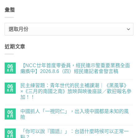
彙整
彙
整
近期文章
【NCC廿年首度零委員，經民連示警重要業務全面
06
8 月
癱瘓中】2026.8.6（四）經民連記者會發言稿
在
尚
〈【NCC
無
民主練習題：青年世代的民主補課潮｜《黑風箏》
廿
06
留
年
言
8 月
×《三月的南國之南》放映與映後座談／歡迎報名參
首
加！！
度
零
在
尚
委
〈民
無
員，
中國抓人「一視同仁」，出入境中國都是未知的風
主
06
留
經
練
言
8 月
險
民
習
連
題：
在
尚
示
青
〈中
無
警
「你可以說『國語』」：台語什麼時候可以正常一
年
國
06
留
重
世
抓
言
8 月
點？
要