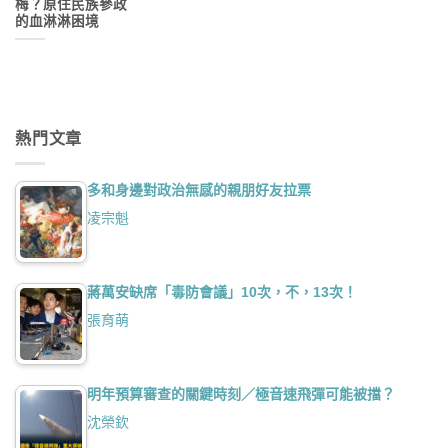
梅？原住民族參政
的血淋淋困境
熱門文章
多和身邊對政治無感的親朋好友拉票
凌宗魁
蔣萬安缺席「毒防會議」10次，不，13次！
張育萌
明年預算審查的關鍵時刻／極音速飛彈可能被擋？
沈榮欽