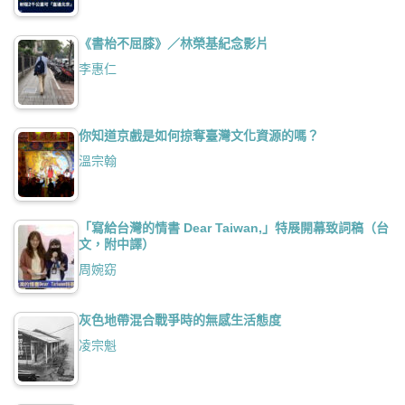
《書枱不屈膝》／林榮基紀念影片
李惠仁
你知道京戲是如何掠奪臺灣文化資源的嗎？
溫宗翰
「寫給台灣的情書 Dear Taiwan,」特展開幕致詞稿（台
文，附中譯）
周婉窈
灰色地帶混合戰爭時的無感生活態度
凌宗魁