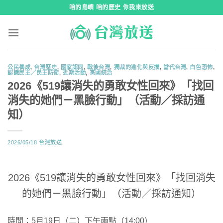
跳
咱的島嶼 咱的歷史 你我來放送
到
內
容
公民養成
,
台灣歷史
,
國家認同
,
戰後台灣
,
獨裁的進化與反撲
,
當代台灣
,
白色恐怖
,
認識民主／民主防衛
,
近期活動
,
黨國統治
2026《519讓消失的勇敢女性回來》「找回
消失的她們－黑臉行動」（活動／採訪通
知）
2026/05/18
台灣放送
2026《519讓消失的勇敢女性回來》「找回消失
的她們－黑臉行動」（活動／採訪通知）
時間：5月19日（二）下午兩點（14:00）