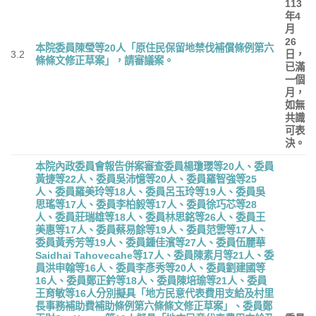
113
年
4
月
26
本院委員陳瑩等
20
人「原住民保留地禁伐補償條例第六
3.2
日，
條條文修正草案」，請審議案。
已滿
一個
月，
如無
共識
可表
決。
本院內政委員會報告併案審查委員楊瓊瓔等
20
人、委員
黃捷等
22
人、委員吳沛憶等
20
人、委員羅智強等
25
人、委員羅美玲等
18
人、委員呂玉玲等
19
人、委員吳
思瑤等
17
人、委員李柏毅等
17
人、委員徐巧芯等
28
人、委員莊瑞雄等
18
人、委員林思銘等
26
人、委員王
美惠等
17
人、委員蔡易餘等
19
人、委員范雲等
17
人、
委員黃秀芳等
19
人、委員鍾佳濱等
27
人、委員伍麗華
Saidhai Tahovecahe
等
17
人、委員陳素月等
21
人、委
員洪申翰等
16
人、委員李彥秀等
20
人、委員劉建國等
16
人、委員鄭正鈐等
18
人、委員陳培瑜等
21
人、委員
王育敏等
16
人分別擬具「地方民意代表費用支給及村里
長事務補助費補助條例第六條條文修正草案」、委員鄭