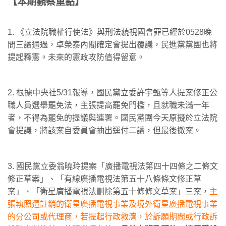
【本期觀察重點】
1. 《立法院職權行使法》與刑法藐視國會罪已經於0528晚
間三讀通過，卓榮泰內閣確定會提出覆議，民進黨黨團也將
提起釋憲。未來的憲政攻防值得留意。
2. 根據中央社5/31報導，國民黨立委許宇甄等人提案修正公
職人員選舉罷免法，主張提高罷免門檻，且就職未滿一年
者，不得為罷免的提議與連署。國民黨團今天原擬於立法院
會提議，將該案自委員會抽出逕付二讀，但最後撤案。
3. 國民黨立委翁曉玲提案「廣播電視法第四十四條之二條文
修正草案」、「有線廣播電視法第五十八條條文修正草
案」、「衛星廣播電視法刪除第五十條條文草案」三案，
主
張執照遭註銷的衛星廣播電視事業及境外衛星廣播電視事業
的分公司或代理商，若提起行政救濟，於訴願期間或行政訴