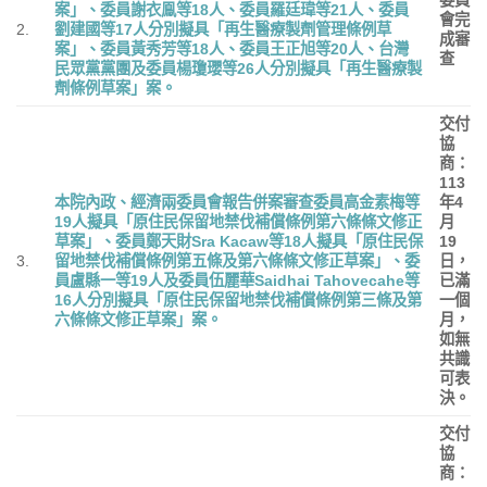
案」、委員謝衣鳯等
18
人、委員羅廷瑋等
21
人、委員
會完
2.
劉建國等
17
人分別擬具「再生醫療製劑管理條例草
成審
案」、委員黃秀芳等
18
人、委員王正旭等
20
人、台灣
查
民眾黨黨團及委員楊瓊瓔等
26
人分別擬具「再生醫療製
劑條例草案」案。
交付
協
商：
113
本院內政、經濟兩委員會報告併案審查委員高金素梅等
年
4
19
人擬具「原住民保留地禁伐補償條例第六條條文修正
月
草案」、委員鄭天財
Sra Kacaw
等
18
人擬具「原住民保
19
3.
留地禁伐補償條例第五條及第六條條文修正草案」、委
日，
員盧縣一等
19
人及委員伍麗華
Saidhai Tahovecahe
等
已滿
16
人分別擬具「原住民保留地禁伐補償條例第三條及第
一個
六條條文修正草案」案。
月，
如無
共識
可表
決。
交付
協
商：