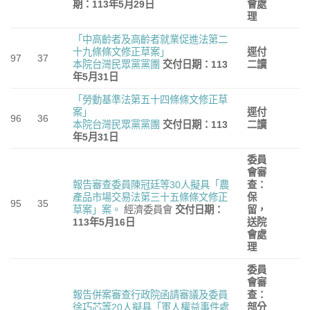
期：113
年5
月29
日
會處
理
「中高齡者及高齡者就業促進法第二
十九條條文修正草案」
逕付
97
37
本院台灣民眾黨黨團
交付日期：113
二讀
年5
月31
日
「勞動基準法第五十四條條文修正草
案」
逕付
96
36
本院台灣民眾黨黨團
交付日期：113
二讀
年5
月31
日
委員
會審
報告審查委員陳冠廷等30人擬具「農
查：
產品市場交易法第三十五條條文修正
保
95
35
草案」案。
經濟委員會
交付日期：
留，
113
年5
月16
日
送院
會處
理
委員
會審
報告併案審查行政院函請審議及委員
查：
徐巧芯等20人擬具「軍人權益事件處
部分