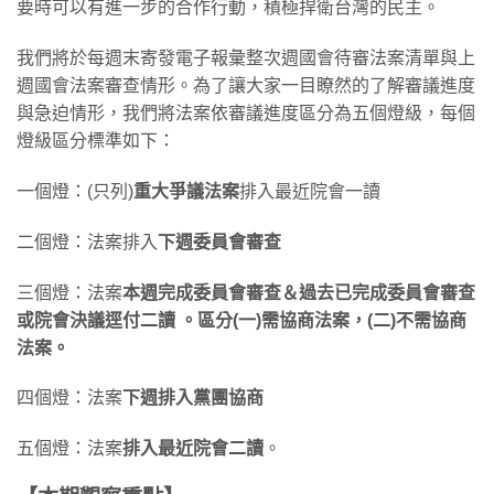
要時可以有進一步的合作行動，積極捍衛台灣的民主。
我們將於每週末寄發電子報彙整次週國會待審法案清單與上
週國會法案審查情形。為了讓大家一目瞭然的了解審議進度
與急迫情形，我們將法案依審議進度區分為五個燈級，每個
燈級區分標準如下：
一個燈：(只列)
重大爭議法案
排入最近院會一讀
二個燈：法案排入
下週委員會審查
三個燈：法案
本週完成委員會審查＆過去已完成委員會審查
或院會決議逕付二讀 。區分(一)需協商法案，(二)不需協商
法案。
四個燈：法案
下週排入黨團協商
五個燈：法案
排入最近院會二讀
。