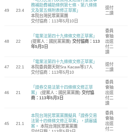
務補助費補助條例第七條、第八條條
逕付
49
23.4
文及第五條附表修正草案」
二讀
本院台灣民眾黨黨團
交付協商：113年5月10日
委員
「電業法第四十九條條文修正草案」
會抽
48
22
(提案人：國民黨黨團)
交付協商：113
出逕
年5月3日
付二
讀
「電業法第四十九條條文修正草案」
逕付
47
22.1
本院委員鄭天財Sra Kacaw等17人
二讀
交付協商：113年5月10
委員
「證券交易法第十四條條文修正草
會抽
46
21
案」
(提案人：國民黨黨團)
交付協
出逕
商：113年5月3日
付二
讀
委員
本院台灣民眾黨黨團擬具「證券交易
會抽
法第十四條條文修正草案」，請審議
45
21.1
出逕
案。
本院台灣民眾黨黨團
付二
交付日期：113年5月3日