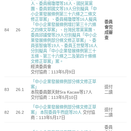
人、委員楊瓊瓔等16人、國民黨黨
團、委員郭國文等19人分別擬具「中
小企業發展條例第三十六條之二條文
修正草案」、委員楊瓊瓔等16人擬具
委員
「中小企業發展條例增訂第三十六條
會完
84
26
之四條文草案」、台灣民眾黨黨團、
成審
委員邱議瑩等29人分別擬具「中小企
查
業發展條例部分條文修正草案」、委
員張智倫等19人、委員王世堅等16人
分別擬具「中小企業發展條例第三十
五條、第三十六條之二及第四十條條
文修正草案」案。
經濟委員會
交付協商：113年5月9日
「中小企業發展條例部分條文修正草
案」
逕付
83
26.1
本院委員鄭天財Sra Kacaw等17人
二讀
交付協商：113年5月10日
「中小企業發展條例部分條文修正草
逕付
82
26.2
案」
本院委員牛煦庭等20人
交付協
二讀
商：113年5月17日
委員