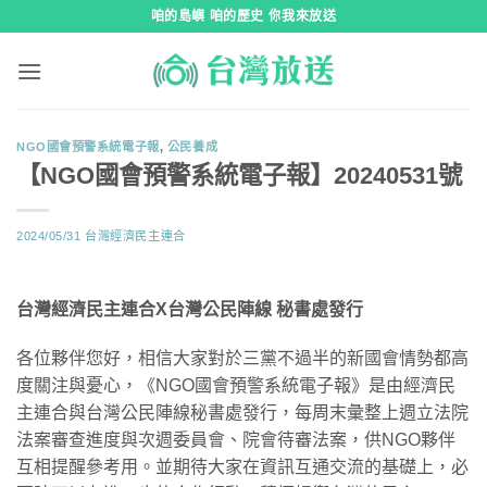
跳
咱的島嶼 咱的歷史 你我來放送
到
內
容
NGO國會預警系統電子報
,
公民養成
【NGO國會預警系統電子報】20240531號
2024/05/31
台灣經濟民主連合
台灣經濟民主連合X台灣公民陣線 秘書處發行
各位夥伴您好，相信大家對於三黨不過半的新國會情勢都高
度關注與憂心，《NGO國會預警系統電子報》是由經濟民
主連合與台灣公民陣線秘書處發行，每周末彙整上週立法院
法案審查進度與次週委員會、院會待審法案，供NGO夥伴
互相提醒參考用。並期待大家在資訊互通交流的基礎上，必