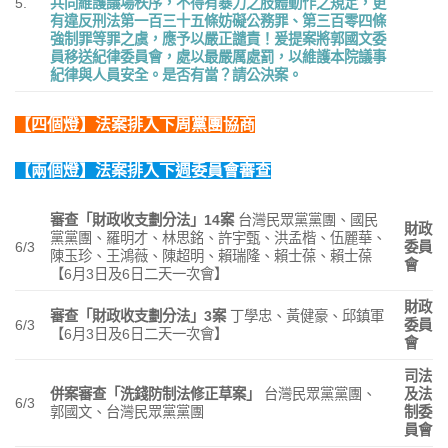
5.
共同維護議場秩序，不得有暴力之肢體動作之規定，更
有違反刑法第一百三十五條妨礙公務罪、第三百零四條
強制罪等罪之虞，應予以嚴正譴責！爰提案將郭國文委
員移送紀律委員會，處以最嚴厲處罰，以維護本院議事
紀律與人員安全。是否有當？請公決案。
【四個燈】法案排入下周黨團協商
【兩個燈】法案排入下週委員會審查
審查「財政收支劃分法」
14
案
台灣民眾黨黨團、國民
財政
黨黨團、羅明才、林思銘、許宇甄、洪孟楷、伍麗華、
6/3
委員
陳玉珍、王鴻薇、陳超明、賴瑞隆、賴士葆、賴士葆
會
【6月3日及6日二天一次會】
財政
審查「財政收支劃分法」
3
案
丁學忠、黃健豪、邱鎮軍
6/3
委員
【6月3日及6日二天一次會】
會
司法
併案審查「洗錢防制法修正草案」
台灣民眾黨黨團、
及法
6/3
郭國文、台灣民眾黨黨團
制委
員會