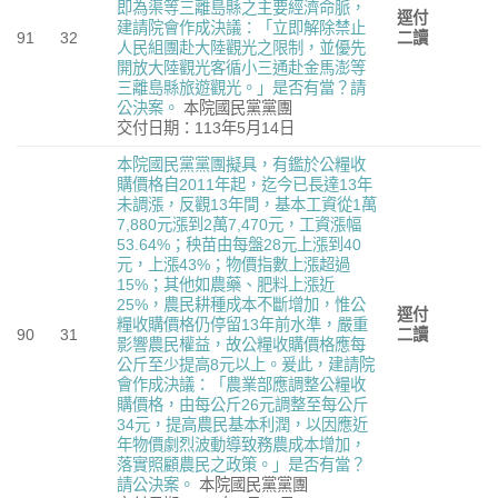
即為渠等三離島縣之主要經濟命脈，
逕付
建請院會作成決議：「立即解除禁止
91
32
二讀
人民組團赴大陸觀光之限制，並優先
開放大陸觀光客循小三通赴金馬澎等
三離島縣旅遊觀光。」是否有當？請
公決案。
本院國民黨黨團
交付日期：113年5月14日
本院國民黨黨團擬具，有鑑於公糧收
購價格自2011年起，迄今已長達13年
未調漲，反觀13年間，基本工資從1萬
7,880元漲到2萬7,470元，工資漲幅
53.64%；秧苗由每盤28元上漲到40
元，上漲43%；物價指數上漲超過
15%；其他如農藥、肥料上漲近
25%，農民耕種成本不斷增加，惟公
逕付
糧收購價格仍停留13年前水準，嚴重
90
31
二讀
影響農民權益，故公糧收購價格應每
公斤至少提高8元以上。爰此，建請院
會作成決議：「農業部應調整公糧收
購價格，由每公斤26元調整至每公斤
34元，提高農民基本利潤，以因應近
年物價劇烈波動導致務農成本增加，
落實照顧農民之政策。」是否有當？
請公決案。
本院國民黨黨團