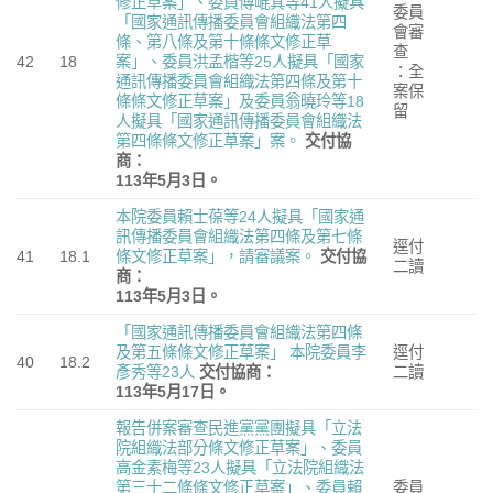
修正草案」、委員傅崐萁等41人擬具
委員
「國家通訊傳播委員會組織法第四
會審
條、第八條及第十條條文修正草
查
42
18
案」、委員洪孟楷等25人擬具「國家
：全
通訊傳播委員會組織法第四條及第十
案保
條條文修正草案」及委員翁曉玲等18
留
人擬具「國家通訊傳播委員會組織法
第四條條文修正草案」案。
交付協
商：
113
年
5
月
3
日。
本院委員賴士葆等24人擬具「國家通
訊傳播委員會組織法第四條及第七條
逕付
41
18.1
條文修正草案」，請審議案。
交付協
二讀
商：
113
年
5
月
3
日。
「國家通訊傳播委員會組織法第四條
及第五條條文修正草案」
本院委員李
逕付
40
18.2
彥秀等23人
交付協商：
二讀
113
年
5
月
17
日。
報告併案審查民進黨黨團擬具「立法
院組織法部分條文修正草案」、委員
高金素梅等23人擬具「立法院組織法
第三十二條條文修正草案」、委員賴
委員