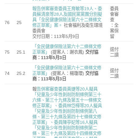
報告併案審查委員王育敏等19人、委
委員
員蘇清泉等28人及國民黨黨團分別擬
會審
具「全民健康保險法第六十二條條文
查
76
25
修正草案」案。
社會福利及衛生環境
：全
委員會
案保
交付日期：113年5月9日
留
「全民健康保險法第六十二條條文修
逕付
75
25.1
正草案」
(提案人：謝衣鳳)
交付協
二讀
商：113年5月3日
「全民健康保險法第六十二條條文修
逕付
74
25.2
正草案」
(提案人：楊瓊瓔)
交付協
二讀
商：113年5月3日
報
告併案審查委員黃捷等20人擬具
「兒童及少年性剝削防制條例第三十
六條、第三十九條及第五十一條條文
修正草案」、委員林岱樺等20人擬具
「兒童及少年性剝削防制條例第八
條、第三十九條及第四十七條條文修
正草案」、委員陳亭妃等16人擬具
「兒童及少年性剝削防制條例第二
條、第三十九條及第四十四條條文修