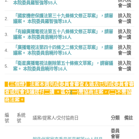
本院委員羅智強等55人
會一讀
「國家機密保護法第三十九條條文修正草案」，請審
排入院
2.
議案。
本院委員羅智強等18人
會一讀
「有線廣播電視法第五十八條條文修正草案」，請審
排入院
3.
議案。
本院委員翁曉玲等16人
會一讀
「廣播電視法第四十四條之二條文修正草案」，請審
排入院
4.
議案。
本院委員翁曉玲等16人
會一讀
「衛星廣播電視法刪除第五十條條文草案」，請審議
排入院
5.
案。
本院委員翁曉玲等16人
會一讀
【三個燈】法案本週完成委員會審查＆過去已完成委員會審
查或院會決議逕付二讀 。區分
(
一)需協商法案，(二)不需協
商法案。
編
系統
議案/提案人/交付協商日
分類
備註
號
號
委員
會審