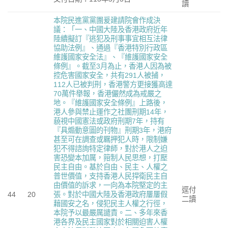
讀
本院民進黨黨團爰建請院會作成決
議：「一、中國大陸及香港政府近年
陸續擬訂『逃犯及刑事事宜相互法律
協助法例』、通過『香港特別行政區
維護國家安全法』、『維護國家安全
條例』。截至3月為止，香港人因為被
控危害國家安全，共有291人被捕，
112人已被判刑，香港警方更接獲高達
70萬件舉報，香港儼然成為戒嚴之
地。『維護國家安全條例』上路後，
港人參與禁止運作之社團刑期14年，
藐視中國憲法或政府刑期7年，持有
『具煽動意圖的刊物』刑期3年，港府
甚至可在調查或羈押犯人時，限制嫌
犯不得諮詢特定律師，對於港人之迫
害恐變本加厲，箝制人民思想，打壓
民主自由。基於自由、民主、人權之
普世價值，支持香港人民捍衛民主自
由價值的訴求，一向為本院堅定的主
逕付
44
20
張。對於中國大陸及香港政府屢屢假
二讀
藉國安之名，侵犯民主人權之行徑，
本院予以最嚴厲譴責。二、多年來香
港各界及民主國家對於相關迫害人權