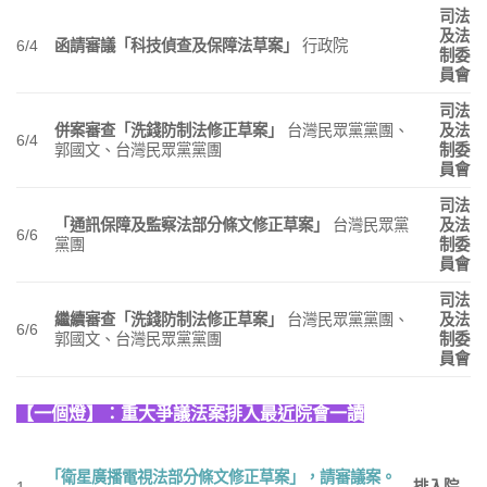
司法
及法
6/4
函請審議「科技偵查及保障法草案」
行政院
制委
員會
司法
併案審查「洗錢防制法修正草案」
台灣民眾黨黨團、
及法
6/4
郭國文、台灣民眾黨黨團
制委
員會
司法
「通訊保障及監察法部分條文修正草案」
台灣民眾黨
及法
6/6
黨團
制委
員會
司法
繼續審查「洗錢防制法修正草案」
台灣民眾黨黨團、
及法
6/6
郭國文、台灣民眾黨黨團
制委
員會
【一個燈】：重大爭議法案排入最近院會一讀
「衛星廣播電視法部分條文修正草案」，請審議案。
1.
排入院