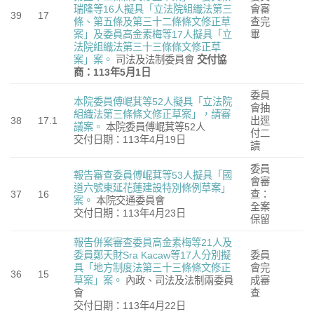
瑞隆等16人擬具「立法院組織法第三
會審
39
17
條、第五條及第三十二條條文修正草
查完
案」及委員高金素梅等17人擬具「立
畢
法院組織法第三十三條條文修正草
案」案。
司法及法制委員會
交付協
商：113年5月1日
委員
本院委員傅崐萁等52人擬具「立法院
會抽
組織法第三條條文修正草案」，請審
38
17.1
出逕
議案。
本院委員傅崐萁等52人
付二
交付日期：113年4月19日
讀
委員
報告審查委員傅崐萁等53人擬具「國
會審
道六號東延花蓮建設特別條例草案」
37
16
查：
案。
本院交通委員會
全案
交付日期：113年4月23日
保留
報告併案審查委員高金素梅等21人及
委員鄭天財Sra Kacaw等17人分別擬
委員
具「地方制度法第三十三條條文修正
會完
36
15
草案」案。
內政、司法及法制兩委員
成審
會
查
交付日期：113年4月22日