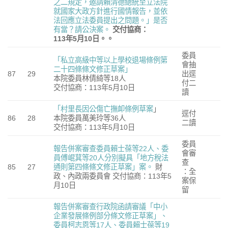
之二規定，邀請賴清德總統至立法院
就國家大政方針進行國情報告，並依
法回應立法委員提出之問題。」是否
有當？請公決案。
交付協商：
113
年
5
月
10
日。。
委員
「私立高級中等以上學校退場條例第
會抽
二十四條條文修正草案」
87
29
出逕
本院委員林倩綺等18人
付二
交付協商：113年5月10日
讀
「村里長因公傷亡撫卹條例草案
」
逕付
86
28
本院委員萬美玲等36人
二讀
交付協商：113年5月10日
委員
報告併案審查委員賴士葆等22人、委
會審
員傅崐萁等20人分別擬具「地方稅法
查
85
27
通則第四條條文修正草案」案。
財
：全
政、內政兩委員會 交付協商：113年5
案保
月10日
留
報告併案審查行政院函請審議「中小
企業發展條例部分條文修正草案」、
委員柯志恩等17人、委員賴士葆等19