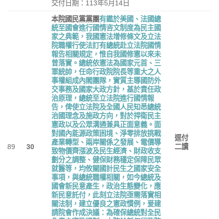
交付日期：113年5月14日
本院國民黨黨團
有鑑於美國、法國總
統至國會進行國情咨文制度為民主國
家之典範，我國憲法增修條文及立法
院職權行使法訂有總統赴立法院國情
報告相關規定，惟自我國修憲以來未
曾落實。總統依憲法為國家元首、三
軍統帥，任命行政院院長等重大之人
事權組成內閣團隊，實質主導國防外
交事務及國家大政方針，基於責任政
治原理，總統至立法院進行國情報
告，俾使立法院及全國人民知悉總統
治國理念及施政方向，對於捍衛民主
憲政以及公眾溝通兼具正面意義。面
對國內能源政策困境、淨零排放挑戰
逕付
產業轉型、兩岸關係之發展、電價導
89
30
二讀
致物價齊漲波及民生經濟、財政收支
劃分之調整、健保財務穩定保障民眾
就醫等，均攸關國計民生之國家安全
事項，與總統職權相關，如今總統及
國會新民意產生，政治生態變化，應
新民意託付，此刻立法院亟需落實相
關法制，建立優良之憲政慣例，爰建
請院會作成決議：為確保總統對全民