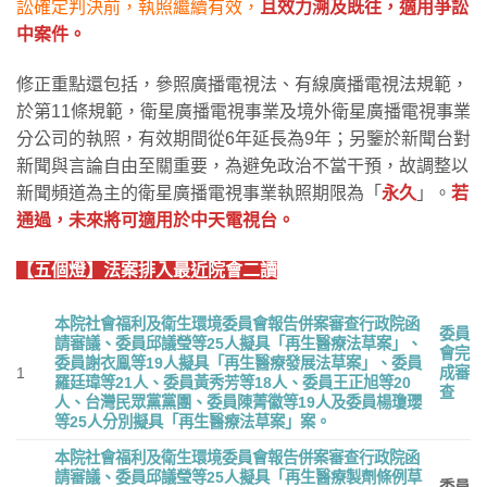
訟確定判決前，執照繼續有效，
且效力溯及既往，適用爭訟
中案件。
修正重點還包括，參照廣播電視法、有線廣播電視法規範，
於第11條規範，衛星廣播電視事業及境外衛星廣播電視事業
分公司的執照，有效期間從6年延長為9年；另鑒於新聞台對
新聞與言論自由至關重要，為避免政治不當干預，故調整以
新聞頻道為主的衛星廣播電視事業執照期限為「
永久
」。
若
通過，未來將可適用於中天電視台。
【五個燈】法案排入最近院會二讀
本院社會福利及衛生環境委員會報告併案審查行政院函
委員
請審議、委員邱議瑩等
25
人擬具「再生醫療法草案」、
會完
委員謝衣鳯等
19
人擬具「再生醫療發展法草案」、委員
1
成審
羅廷瑋等
21
人、委員黃秀芳等
18
人、委員王正旭等
20
查
人、台灣民眾黨黨團、委員陳菁徽等
19
人及委員楊瓊瓔
等
25
人分別擬具「再生醫療法草案」案。
本院社會福利及衛生環境委員會報告併案審查行政院函
請審議、委員邱議瑩等
25
人擬具「再生醫療製劑條例草
委員