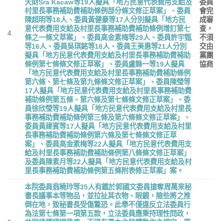
天財
Sra Kacaw
等
19
人擬具「地方民意代表費用支給及
委員
村里長事務補助費補助條例部分條文修正草案」、委員
會完
陳超明等
18
人、委員黃健豪等
17
人分別擬具「地方民
成審
意代表費用支給及村里長事務補助費補助條例增訂第七
查，
4.
條之一條文草案」、委員高金素梅等
29
人、委員許宇甄
不須
等
16
人、委員吳琪銘等
18
人、委員王美惠等
21
人分別
交由
擬具「地方民意代表費用支給及村里長事務補助費補助
黨團
條例第七條條文修正草案」、委員盧縣一等
19
人擬具
協商
「地方民意代表費用支給及村里長事務補助費補助條例
第六條、第七條及第九條條文修正草案」、委員陳瑩等
17
人擬具「地方民意代表費用支給及村里長事務補助費
補助條例第五條、第六條及第七條條文修正草案」、委
員徐欣瑩等
19
人擬具「地方民意代表費用支給及村里長
事務補助費補助條例第三條及第六條條文修正草案」、
委員黃建賓等
17
人擬具「地方民意代表費用支給及村里
長事務補助費補助條例第六條及第七條條文修正草
案」、委員高金素梅等
22
人擬具「地方民意代表費用支
給及村里長事務補助費補助條例第八條條文修正草案」
及委員陳素月等
22
人擬具「地方民意代表費用支給及村
里長事務補助費補助條例第五條附表修正草案」案。
本院委員翁曉玲等
35
人有鑑於郭國文委員搶奪周萬來秘
書長議事本等物品，並拉扯其衣物、眼鏡，險些將之推
倒在地，致秘書長受傷驚恐。此舉不僅違反立法委員行
為法第七條第一項第五款，立法委員應秉持理性問政，