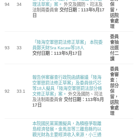
94
34
理法草案」案。
外交及國防、司法及
保
法制兩委員會
交付日期：113
年5
月17
留，
日
送院
會處
理
委員
「陸海空軍懲罰法修正草案」
本院委
會抽
93
33
員鄭天財Sra Kacaw等18人
出逕
交付日期：113
年5
月17
日
付二
讀
委員
會審
報告併案審查行政院函請審議「陸海
查：
空軍懲罰法修正草案」及委員徐巧芯
部分
等18人擬具「陸海空軍懲罰法部分條
92
33.1
保
文修正草案」案。
外交及國防、司法
留，
及法制兩委員會
交付日期：113
年5
月
送院
17
日
會處
理
本院國民黨黨團擬具，為積極爭取離
島經濟發展，金馬澎等三離島縣均以
觀光財為主要經濟收入來源，小三通