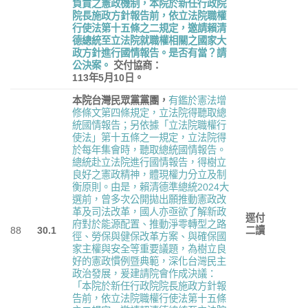
負責之憲政機制，本院於新任行政院
院長施政方針報告前，依立法院職權
行使法第十五條之二規定，邀請賴清
德總統至立法院就職權相關之國家大
政方針進行國情報告。是否有當？請
公決案。
交付協商：
113
年
5
月
10
日。
本院台灣民眾黨黨團，
有鑑於憲法增
修條文第四條規定，立法院得聽取總
統國情報告；另依據「立法院職權行
使法」第十五條之一規定，立法院得
於每年集會時，聽取總統國情報告。
總統赴立法院進行國情報告，得樹立
良好之憲政精神，體現權力分立及制
衡原則。由是，賴清德準總統2024大
選前，曾多次公開拋出願推動憲政改
革及司法改革，國人亦亟欲了解新政
逕付
府對於能源配置、推動淨零轉型之路
88
30.1
二讀
徑、勞保與健保改革方案、與確保國
家主權與安全等重要議題，為樹立良
好的憲政慣例暨典範，深化台灣民主
政治發展，爰建請院會作成決議：
「本院於新任行政院院長施政方針報
告前，依立法院職權行使法第十五條