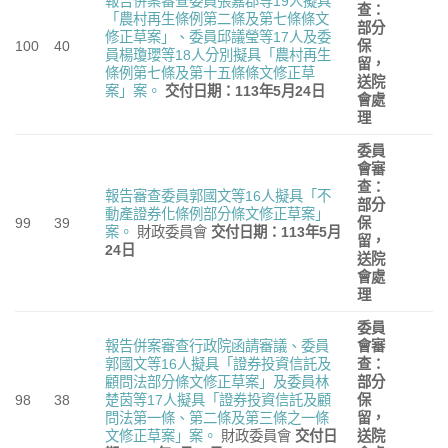
報告併案審查委員張嘉郡等19人擬具
查：
「農村再生條例第二條及第七條條文
部分
修正草案」、委員邱議瑩等17人及委
100
40
保
員楊瓊瓔等18人分別擬具「農村再生
留，
條例第七條及第十五條條文修正草
送院
案」案。
交付日期：113
年5
月24
日
會處
理
委員
會審
查：
報告審查委員郭國文等16人擬具「不
部分
動產證券化條例部分條文修正草案」
99
39
保
案。
財政委員會
交付日期：113
年5
月
留，
24
日
送院
會處
理
委員
報告併案審查行政院函請審議、委員
會審
郭國文等16人擬具「證券投資信託及
查：
顧問法部分條文修正草案」及委員林
部分
98
38
楚茵等17人擬具「證券投資信託及顧
保
問法第一條、第二條及第三條之一條
留，
文修正草案」案。
財政委員會
交付日
送院