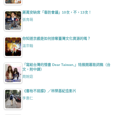
蔣萬安缺席「毒防會議」10次，不，13次！
張育萌
你知道京戲是如何掠奪臺灣文化資源的嗎？
溫宗翰
「寫給台灣的情書 Dear Taiwan,」特展開幕致詞稿（台
文，附中譯）
周婉窈
《書枱不屈膝》／林榮基紀念影片
李惠仁