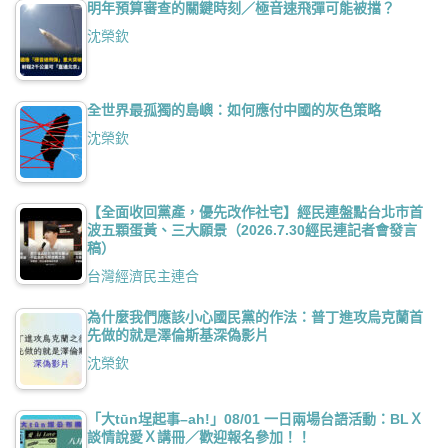
明年預算審查的關鍵時刻／極音速飛彈可能被擋？
沈榮欽
全世界最孤獨的島嶼：如何應付中國的灰色策略
沈榮欽
【全面收回黨產，優先改作社宅】經民連盤點台北市首
波五顆蛋黃、三大願景（2026.7.30經民連記者會發言
稿）
台灣經濟民主連合
為什麼我們應該小心國民黨的作法：普丁進攻烏克蘭首
先做的就是澤倫斯基深偽影片
沈榮欽
「大tūn埕起事–ah!」08/01 一日兩場台語活動：BLＸ
談情說愛Ｘ講冊／歡迎報名參加！！