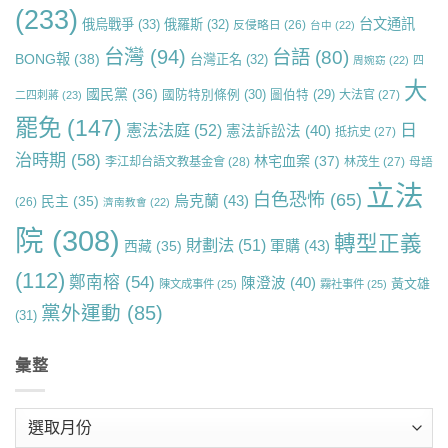
(233)
台文通訊
俄烏戰爭
(33)
俄羅斯
(32)
反侵略日
(26)
台中
(22)
台灣
(94)
台語
(80)
BONG報
(38)
台灣正名
(32)
周婉窈
(22)
四
大
國民黨
(36)
國防特別條例
(30)
圖伯特
(29)
大法官
(27)
二四刺蔣
(23)
罷免
(147)
日
憲法法庭
(52)
憲法訴訟法
(40)
抵抗史
(27)
治時期
(58)
林宅血案
(37)
李江却台語文教基金會
(28)
林茂生
(27)
母語
立法
白色恐怖
(65)
烏克蘭
(43)
民主
(35)
(26)
濟南教會
(22)
院
(308)
轉型正義
財劃法
(51)
軍購
(43)
西藏
(35)
(112)
鄭南榕
(54)
陳澄波
(40)
黃文雄
陳文成事件
(25)
霧社事件
(25)
黨外運動
(85)
(31)
彙整
彙
整