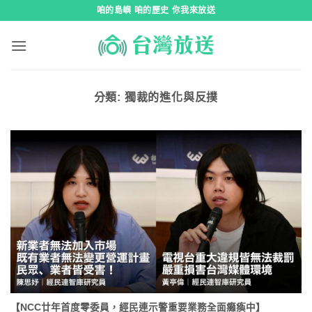
跳
咱的島嶼 咱的歷史 你我來放送
到
內
容
分類:
獨裁的進化與反撲
【NCC廿年首度零委員，經民連示警重要業務全面癱瘓中】