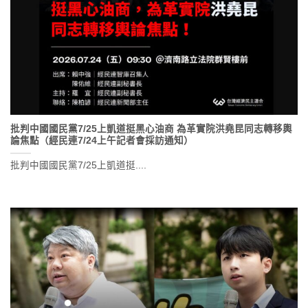
批判中國國民黨7/25上凱道挺黑心油商 為革實院洪堯昆同志轉移輿
論焦點（經民連7/24上午記者會採訪通知）
批判中國國民黨7/25上凱道挺....