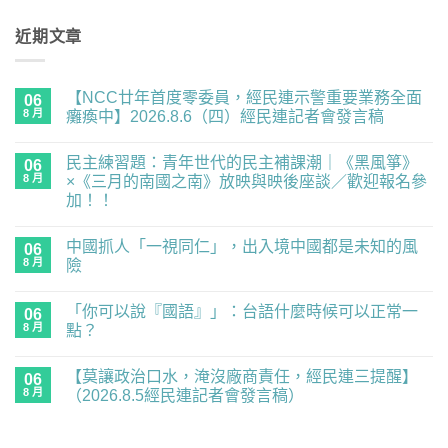
近期文章
【NCC廿年首度零委員，經民連示警重要業務全面
06
8 月
癱瘓中】2026.8.6（四）經民連記者會發言稿
在
尚
〈【NCC
無
民主練習題：青年世代的民主補課潮｜《黑風箏》
廿
06
留
年
言
8 月
×《三月的南國之南》放映與映後座談／歡迎報名參
首
加！！
度
零
在
尚
委
〈民
無
員，
中國抓人「一視同仁」，出入境中國都是未知的風
主
06
留
經
練
言
8 月
險
民
習
連
題：
在
尚
示
青
〈中
無
警
「你可以說『國語』」：台語什麼時候可以正常一
年
國
06
留
重
世
抓
言
8 月
點？
要
代
人
業
的
「一
在
尚
務
民
視
〈「你
無
全
【莫讓政治口水，淹沒廠商責任，經民連三提醒】
主
同
可
06
留
面
補
仁」，
以
言
8 月
（2026.8.5經民連記者會發言稿）
癱
課
出
說
瘓
潮
入
『國
在
尚
中】
｜
境
語』」：
〈【莫
無
2026.8.6（四）
《黑
中
台
讓
留