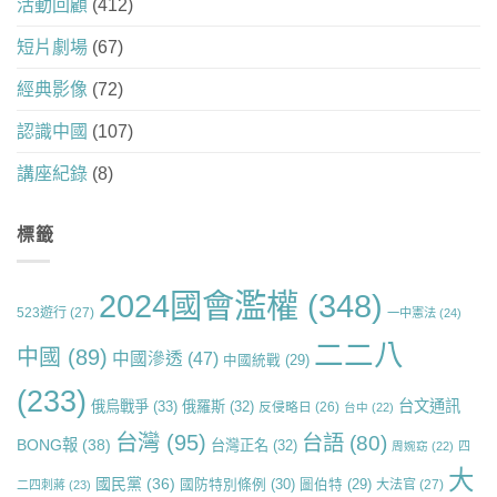
活動回顧
(412)
短片劇場
(67)
經典影像
(72)
認識中國
(107)
講座紀錄
(8)
標籤
2024國會濫權
(348)
523遊行
(27)
一中憲法
(24)
二二八
中國
(89)
中國滲透
(47)
中國統戰
(29)
(233)
台文通訊
俄烏戰爭
(33)
俄羅斯
(32)
反侵略日
(26)
台中
(22)
台灣
(95)
台語
(80)
BONG報
(38)
台灣正名
(32)
周婉窈
(22)
四
大
國民黨
(36)
國防特別條例
(30)
圖伯特
(29)
大法官
(27)
二四刺蔣
(23)