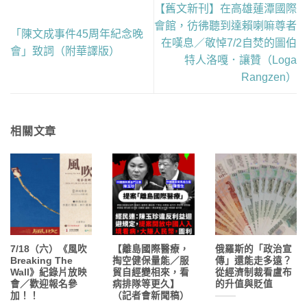
【舊文新刊】在高雄蓮潭國際
會館，彷彿聽到達賴喇嘛尊者
「陳文成事件45周年紀念晚
在嘆息／敬悼7/2自焚的圖伯
會」致詞（附華譯版）
特人洛嘎．讓贊（Loga
Rangzen）
相關文章
7/18（六）《風吹
【離島國際醫療，
俄羅斯的「政治宣
Breaking The
掏空健保量能／服
傳」還能走多遠？
Wall》紀錄片放映
貿自經變相來，看
從經濟制裁看盧布
會／歡迎報名參
病排隊等更久】
的升值與貶值
加！！
（記者會新聞稿）