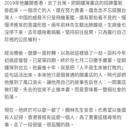
2019年他離開香港，去了台灣，把銅鑼灣書店的招牌重新
掛起來。一個流亡的人，還在努力賣書，還念念不忘提醒台
灣人，中国的威脅不只是飛機軍艦，還有那些看不見的、慢
慢滲進來的意識形態。兩年前林先生驗出肺腺癌，生病後也
沒停下來，去年還拖着病軀，堅持前往投票，只為履行自己
珍視的公民權利。
經治療後，健康一度好轉，以為就這樣過了一劫。詎料今年
初癌症復發，已是第四期，終於在七月二日撒手塵寰。從銅
鑼灣到台北，他最後十年，就是把「人不是生來被打敗的」
這句話活出來。本來他只是個普通的開書店的人，時代卻把
他推到了風口浪尖，讓他用自己的故事告訴世人：一間書店
被打壓，失去的從來不止幾本書，而是意味着一整個社會的
陷落。
現在，他終於可以歇一歇了，願林先生安息。也希望以後還
有人記得，香港曾經有這麼一個人，為了賣書這樣尋常的
事，走了一段很遠、很孤獨的路。