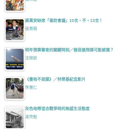
蔣萬安缺席「毒防會議」10次，不，13次！
張育萌
明年預算審查的關鍵時刻／極音速飛彈可能被擋？
沈榮欽
《書枱不屈膝》／林榮基紀念影片
李惠仁
灰色地帶混合戰爭時的無感生活態度
凌宗魁