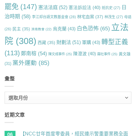
罷免
(147)
日
憲法法庭
(52)
憲法訴訟法
(40)
抵抗史
(27)
治時期
(58)
林宅血案
(37)
李江却台語文教基金會
(28)
林茂生
(27)
母語
立法
白色恐怖
(65)
烏克蘭
(43)
民主
(35)
(26)
濟南教會
(22)
院
(308)
轉型正義
財劃法
(51)
軍購
(43)
西藏
(35)
(113)
鄭南榕
(54)
陳澄波
(40)
黃文雄
陳文成事件
(25)
霧社事件
(25)
黨外運動
(85)
(31)
彙整
彙
整
近期文章
【NCC廿年首度零委員，經民連示警重要業務全面
06