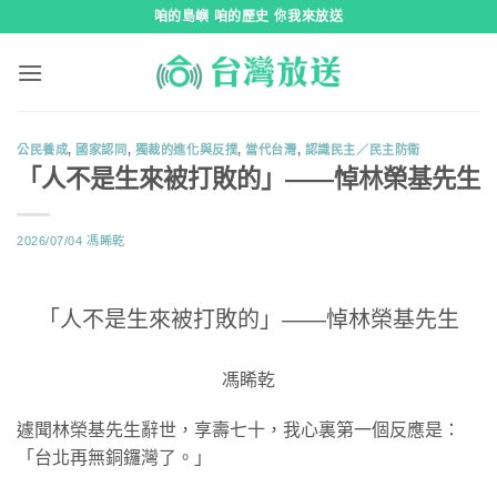
跳
咱的島嶼 咱的歷史 你我來放送
到
內
容
公民養成
,
國家認同
,
獨裁的進化與反撲
,
當代台灣
,
認識民主／民主防衛
「人不是生來被打敗的」——悼林榮基先生
2026/07/04
馮睎乾
「人不是生來被打敗的」——悼林榮基先生
馮睎乾
遽聞林榮基先生辭世，享壽七十，我心裏第一個反應是：
「台北再無銅鑼灣了。」