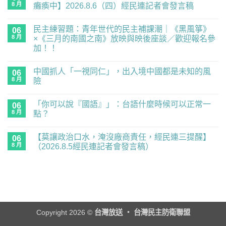
8 月
癱瘓中】2026.8.6（四）經民連記者會發言稿
在
尚
〈【NCC
無
民主練習題：青年世代的民主補課潮｜《黑風箏》
廿
06
留
年
言
8 月
×《三月的南國之南》放映與映後座談／歡迎報名參
首
加！！
度
零
在
尚
委
〈民
無
員，
中國抓人「一視同仁」，出入境中國都是未知的風
主
06
留
經
練
言
8 月
險
民
習
連
題：
在
尚
示
青
〈中
無
警
「你可以說『國語』」：台語什麼時候可以正常一
年
國
06
留
重
世
抓
言
8 月
點？
要
代
人
業
的
「一
在
尚
務
民
視
〈「你
無
全
【莫讓政治口水，淹沒廠商責任，經民連三提醒】
主
同
可
06
留
面
補
仁」，
以
言
8 月
（2026.8.5經民連記者會發言稿）
癱
課
出
說
瘓
潮
入
『國
在
尚
中】
｜
境
語』」：
〈【莫
無
2026.8.6（四）
《黑
中
台
讓
留
經
風
國
語
政
言
民
箏》
都
什
治
連
×《三
是
麼
口
記
月
未
時
水，
者
的
知
候
淹
會
南
的
可
沒
Copyright 2026 ©
台灣放送 ‧ 台灣民主防衛聯盟
發
國
風
以
廠
言
之
險〉
正
商
稿〉