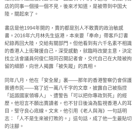
店的同事一個接一個不見，後來才知道，是被帶到中国大
陸，關起來了。
書店是他1994年開的，賣的都是別人不敢賣的政治敏感
書。2016年六月林先生返港，本來要「奉命」帶客戶訂書
紀錄再回大陸，交給有關部門。但他看到有六千名素不相識
的香港人上街聲援自己，深受感動，就臨時改變主意，決定
找立法會議員何俊仁陪同召開記者會，交代自己在大陸被拘
留的細節，向世人揭露「被失蹤」的真相。
同年八月，他在「安全屋」裏——那年的香港警察仍會保護
普通市民——寫了近一萬八千字的文章，披露自己被指控
「詆譭國家領導人」、遭警告「可以把你專政到死」的經
歷。他坦言不願出賣讀者，也不甘日後淪為監視香港人的耳
目，堅守良心底線。文末，他引用《老人與海》一句話明
志：「人不是生來被打敗的。」這句話，成了他一生最貼切
的注腳。