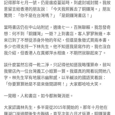
記得那年七月一號，仍是瘟疫蔓延時，到處封城封關。我故
意留言給香港的朋友說：「今天我照舊去了銅鑼灣。」朋友
驚問：「你不是在台灣嗎？」「是銅鑼灣書店！」
當時書店仍在中山站附近，適逢七一，百無聊賴，我忽發奇
想：何不到「銅鑼灣」一遊？上到書店，客人寥寥無幾。本
來已到了不想徒添身外物的年紀，但還是象徵式買兩本書，
多少也得支持一下林先生。他不知道我是寫作的，我也沒自
我介紹，但香港人在異鄉萍水相逢，不期然就聊起來了。
談什麼當然忘得一乾二淨，只記得他知道我略懂算命，就叫
我替店內一位台灣義工小姐算一算。我還真的鬧着玩問她八
字。林先生罕有地展示幽默感，以半鹹淡的國語笑着說：
「你要算算她是不是來做間諜啊！」大家都哈哈大笑。
一晃眼，人和書店，如今都無聲消逝。
大家認識林先生，多半是從2015年開始的。那年十月他在
羅湖口岸過關後失去聯絡，直至次年六月才返港，銅鑼灣書