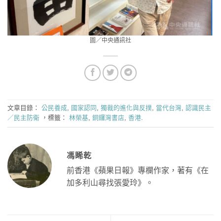
圖／中央通訊社
文章目錄：
公民養成
,
國家認同
,
獨裁的進化與反撲
,
當代台灣
,
認識民主
／民主防衛
，標籤：
林榮基
,
銅鑼灣書店
,
香港
.
馮睎乾
前香港《蘋果日報》專欄作家，著有《在
加多利山尋找張愛玲》。