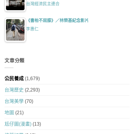
台灣經濟民主連合
《書枱不屈膝》／林榮基紀念影片
李惠仁
文章分類
公民養成
(1,679)
台灣歷史
(2,293)
台灣美學
(70)
地圖
(21)
尪仔圖(漫畫)
(13)