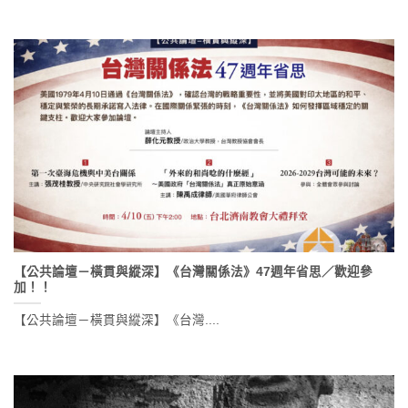
【公共論壇－橫貫與縱深】《台灣關係法》47週年省思／歡迎參
加！！
【公共論壇－橫貫與縱深】《台灣....