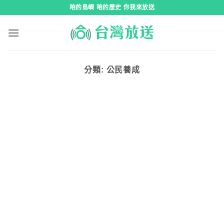
跳
咱的島嶼 咱的歷史 你我來放送
到
內
容
分類:
公民養成