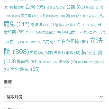
台灣
(95)
台語
(81)
BONG報
(38)
台灣正名
(32)
周婉窈
(22)
四
大
國民黨
(36)
國防特別條例
(30)
圖伯特
(29)
大法官
(27)
二四刺蔣
(23)
罷免
(147)
日
憲法法庭
(52)
憲法訴訟法
(40)
抵抗史
(27)
治時期
(58)
林宅血案
(37)
李江却台語文教基金會
(28)
林茂生
(27)
母語
立法
白色恐怖
(65)
烏克蘭
(43)
民主
(35)
(26)
濟南教會
(22)
院
(308)
轉型正義
財劃法
(51)
軍購
(43)
西藏
(35)
(113)
鄭南榕
(54)
陳澄波
(40)
黃文雄
陳文成事件
(25)
霧社事件
(25)
黨外運動
(85)
(31)
彙整
彙
整