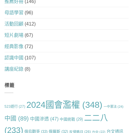
推薦好冊
(146)
母語學習
(96)
活動回顧
(412)
短片劇場
(67)
經典影像
(72)
認識中國
(107)
講座紀錄
(8)
標籤
2024國會濫權
(348)
523遊行
(27)
一中憲法
(24)
二二八
中國
(89)
中國滲透
(47)
中國統戰
(29)
(233)
台文通訊
俄烏戰爭
(33)
俄羅斯
(32)
反侵略日
(26)
台中
(22)