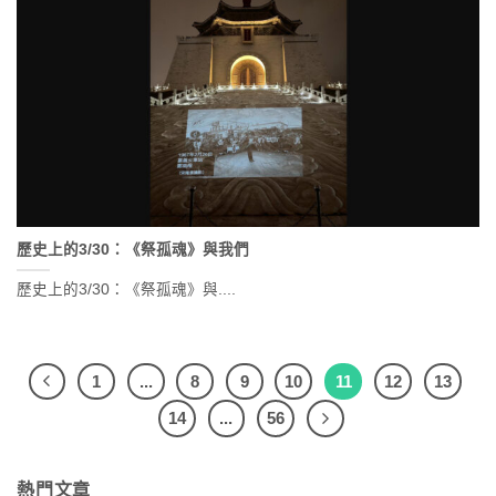
歷史上的3/30：《祭孤魂》與我們
歷史上的3/30：《祭孤魂》與....
1
...
8
9
10
11
12
13
14
...
56
熱門文章