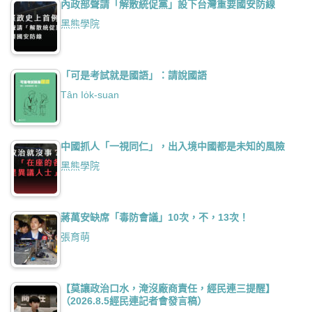
內政部聲請「解散統促黨」設下台灣重要國安防線
黑熊學院
「可是考試就是國語」：請說國語
Tân Io̍k-suan
中國抓人「一視同仁」，出入境中國都是未知的風險
黑熊學院
蔣萬安缺席「毒防會議」10次，不，13次！
張育萌
【莫讓政治口水，淹沒廠商責任，經民連三提醒】
（2026.8.5經民連記者會發言稿）