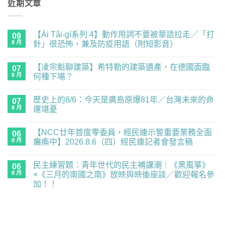
近期文章
【Ài Tâi-gí系列 4】動作用詞不要被華語拉走／「打
09
8 月
針」很恐怖，兼及防疫用語（附短影音）
在
尚
〈【Ài
無
【凌宗魁聊建築】希特勒的建築遺產，在德國面臨
Tâi-
07
留
gí
言
8 月
何種下場？
系
列
在
尚
4】
〈【凌
無
歷史上的8/6：今天是廣島原爆81年／台灣未來的命
動
宗
07
留
作
魁
言
8 月
運堪憂
用
聊
詞
建
在
尚
不
築】
〈歷
無
【NCC廿年首度零委員，經民連示警重要業務全面
要
希
史
06
留
被
特
上
言
8 月
癱瘓中】2026.8.6（四）經民連記者會發言稿
華
勒
的
語
的
8/6：
在
尚
拉
建
今
〈【NCC
無
民主練習題：青年世代的民主補課潮｜《黑風箏》
走
築
天
廿
06
留
／
遺
是
年
言
8 月
×《三月的南國之南》放映與映後座談／歡迎報名參
「打
產，
廣
首
加！！
針」
在
島
度
很
德
原
零
在
尚
恐
國
爆
委
〈民
無
怖，
面
81
員，
主
留
兼
臨
年
經
練
言
及
何
／
民
習
防
種
台
連