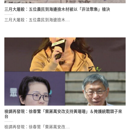
三月大屠殺：五位農民到海邊撿木材被以「非法聚集」槍決
三月大屠殺：五位農民到海邊撿木....
檢調再發現：徐春鶯「棄蔣萬安改支持黃珊珊」＆掩護統戰頭子來
台
檢調再發現：徐春鶯「棄蔣萬安改....