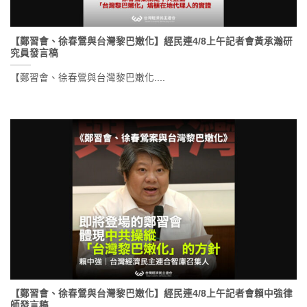
【鄭習會、徐春鶯與台灣黎巴嫩化】經民連4/8上午記者會黃承瀚研
究員發言稿
【鄭習會、徐春鶯與台灣黎巴嫩化....
【鄭習會、徐春鶯與台灣黎巴嫩化】經民連4/8上午記者會賴中強律
師發言稿