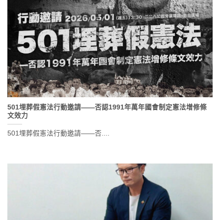
501埋葬假憲法行動邀請——否認1991年萬年國會制定憲法增修條
文效力
501埋葬假憲法行動邀請——否....