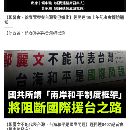
【鄭習會、徐春鶯案與台灣黎巴嫩化】經民連4/8上午記者會採訪通
知
【鄭習會、徐春鶯案與台灣黎巴嫩....
【鄭麗文不能代表台灣，台海和平是國際問題】經民連0407記者會
（賴中強發言）