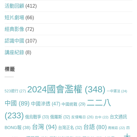
活動回顧
(412)
短片劇場
(66)
經典影像
(72)
認識中國
(107)
講座紀錄
(8)
標籤
2024國會濫權
(348)
523遊行
(27)
一中憲法
(24)
二二八
中國
(89)
中國滲透
(47)
中國統戰
(29)
(233)
台文通訊
俄烏戰爭
(33)
俄羅斯
(32)
反侵略日
(26)
台中
(22)
台灣
(94)
台語
(80)
BONG報
(38)
台灣正名
(32)
周婉窈
(22)
四