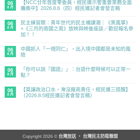
【NCC廿年首度零委員，經民連示警重要業務全面
06
8 月
癱瘓中】2026.8.6（四）經民連記者會發言稿
在
尚
〈【NCC
無
民主練習題：青年世代的民主補課潮｜《黑風箏》
廿
06
留
年
言
8 月
×《三月的南國之南》放映與映後座談／歡迎報名參
首
加！！
度
零
在
尚
委
〈民
無
員，
中國抓人「一視同仁」，出入境中國都是未知的風
主
06
留
經
練
言
8 月
險
民
習
連
題：
在
尚
示
青
〈中
無
警
「你可以說『國語』」：台語什麼時候可以正常一
年
國
06
留
重
世
抓
言
8 月
點？
要
代
人
業
的
「一
在
尚
務
民
視
〈「你
無
全
【莫讓政治口水，淹沒廠商責任，經民連三提醒】
主
同
可
06
留
面
補
仁」，
以
言
8 月
（2026.8.5經民連記者會發言稿）
癱
課
出
說
瘓
潮
入
『國
在
尚
中】
｜
境
語』」：
〈【莫
無
2026.8.6（四）
《黑
中
台
讓
留
經
風
國
語
政
言
民
箏》
都
什
治
連
×《三
是
麼
口
記
月
未
時
水，
者
的
知
候
淹
會
南
的
可
沒
Copyright 2026 ©
台灣放送 ‧ 台灣民主防衛聯盟
發
國
風
以
廠