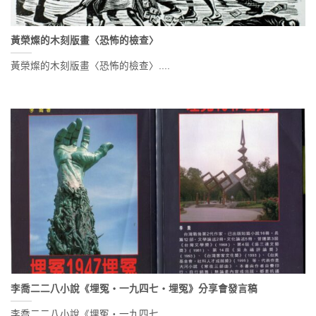
黃榮燦的木刻版畫〈恐怖的檢查〉
黃榮燦的木刻版畫〈恐怖的檢查〉....
李喬二二八小說《埋冤・一九四七・埋冤》分享會發言稿
李喬二二八小說《埋冤・一九四七....