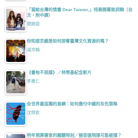
「寫給台灣的情書 Dear Taiwan,」特展開幕致詞稿（台
文，附中譯）
周婉窈
你知道京戲是如何掠奪臺灣文化資源的嗎？
溫宗翰
《書枱不屈膝》／林榮基紀念影片
李惠仁
全世界最孤獨的島嶼：如何應付中國的灰色策略
沈榮欽
明年預算審查的關鍵時刻／極音速飛彈可能被擋？