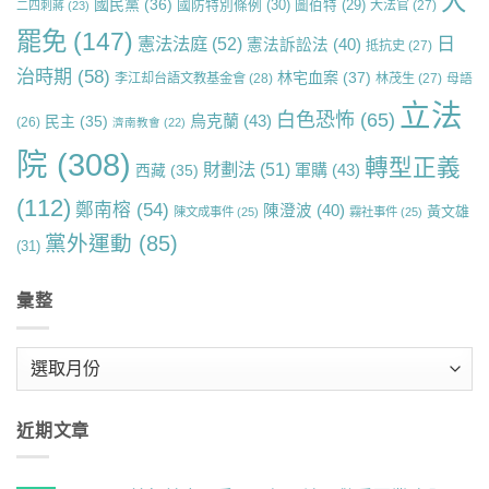
大
國民黨
(36)
國防特別條例
(30)
圖伯特
(29)
大法官
(27)
二四刺蔣
(23)
罷免
(147)
日
憲法法庭
(52)
憲法訴訟法
(40)
抵抗史
(27)
治時期
(58)
林宅血案
(37)
李江却台語文教基金會
(28)
林茂生
(27)
母語
立法
白色恐怖
(65)
烏克蘭
(43)
民主
(35)
(26)
濟南教會
(22)
院
(308)
轉型正義
財劃法
(51)
軍購
(43)
西藏
(35)
(112)
鄭南榕
(54)
陳澄波
(40)
黃文雄
陳文成事件
(25)
霧社事件
(25)
黨外運動
(85)
(31)
彙整
彙
整
近期文章