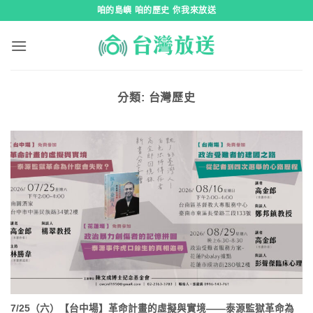
跳
咱的島嶼 咱的歷史 你我來放送
到
內
容
分類:
台灣歷史
7/25（六）【台中場】革命計畫的虛擬與實境——泰源監獄革命為