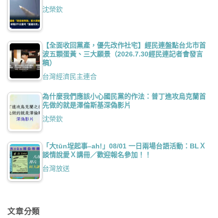
沈榮欽
【全面收回黨產，優先改作社宅】經民連盤點台北市首
波五顆蛋黃、三大願景（2026.7.30經民連記者會發言
稿）
台灣經濟民主連合
為什麼我們應該小心國民黨的作法：普丁進攻烏克蘭首
先做的就是澤倫斯基深偽影片
沈榮欽
「大tūn埕起事–ah!」08/01 一日兩場台語活動：BLＸ
談情說愛Ｘ講冊／歡迎報名參加！！
台灣放送
文章分類