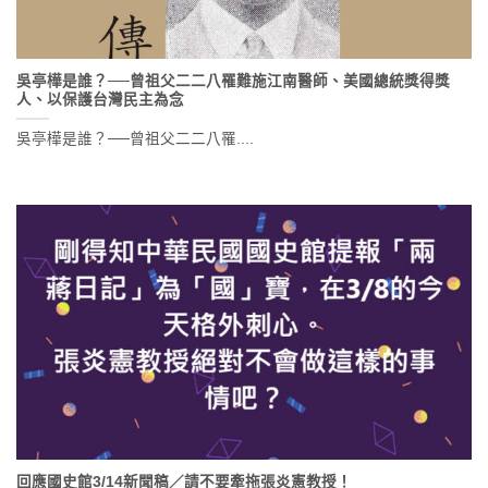
吳亭樺是誰？──曾祖父二二八罹難施江南醫師、美國總統獎得獎
人、以保護台灣民主為念
吳亭樺是誰？──曾祖父二二八罹....
回應國史館3/14新聞稿／請不要牽拖張炎憲教授！